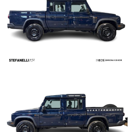
* acquistando presso il Nostro Concessionario le sarà attivato al
ritiro della sua Nuova iNEOS Grenadier , la Certificazione di
Garanzia del Valore Futuro; associabile a qualsiasi sia a
finanziamento, e persino all'acquisto in contanti, potrai
proteggere il tuo veicolo da svalutazioni di mercato per
rivenderlo in futuro, ad un prezzo certo e garantito. Chieda al suo
consulente vendite come attivare e personalizzare il suo
certificato.
n.b.:
Offriamo massima competenza nel gestire trattative a distanza
offrendo la soluzione migliore per poter acquistare senza
pensieri da qualunque parte d’Italia. Tuttavia, è possibile che ci
siano delle incongruenze fra gli accessori indicati nell’annuncio
e la vettura presente in Concessionaria. Vi invitiamo a verificare
le caratteristiche dello specifico veicolo con un nostro
consulente.
OFFERTA VALIDA FINO A FINE MESE