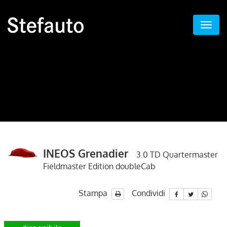
INEOS Grenadier
3.0 TD Quartermaster
Fieldmaster Edition doubleCab
Stampa
Condividi