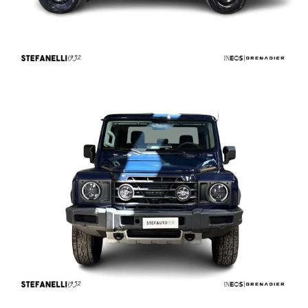
Per conoscerci meglio visita il nostro sito www.stefauto.it e per
ricevere tutte le nostre offerte e rimanere sempre aggiornato sui
nostri prodotti diventa fan delle pagine facebook .Sei sei
interessato all’auto, in risposta all’annuncio indica: città e
numero telefonico.
In caso di permuta, indica: marca, modello, colore, mese ed anno
di immatricolazione, chilometri, accessori principali, cambio,
KW/CV e stato della vettura (meglio se con foto allegate).
Con queste informazioni potremo risponderti più velocemente.
N.B: Qualora fossero presenti imprecisioni causate dalla non
uniformità dei dati
pubblicati dai diversi portali, Vi invitiamo a verificare le
caratteristiche dello specifico veicolo.
Stefauto S.p.a. declina ogni responsabilità per eventuali
involontarie incongruenze che non rappresentano in alcun modo
un impegno contrattuale.