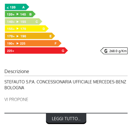
268.0 g/Km
Descrizione
STEFAUTO S.P.A. CONCESSIONARIA UFFICIALE MERCEDES-BENZ
BOLOGNA
VI PROPONE
RIF. 241646
LEGGI TUTTO...
INEOS GRENADIER 3.0 twin-turbo d Quartermaster
Fieldmaster Edition double Cab