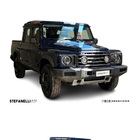
L'OFFERTA INCLUDE:
Pacchetto Smooth
Ganci traino fisso e impianto elettrico
Kit emergenza stradale plus
L'OFFERTA COMPRENDE :
GARANZIA 5 ANNI KM ILLIMITATI
GARANZIA 3 ANNI SULLA VERNICIATURA
GARANZIA 12 ANTIPERFORAZIONE SU TUTTO IL VEICOLO
GARANZIA 3 ANNI SUGLI ACCESSORI
OFFERTA VALIDA CON PROMO STEFAUTO (GETTONE
FINANZIAMENTO/LEASING 4.000 EURO)
PREZZO IVA COMPRESA.
ESCLUSO COSTO PASSAGGIO DI PROPRIETA'