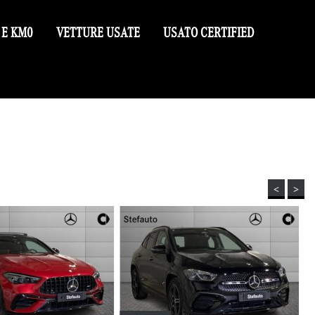
 E KM0
VETTURE USATE
USATO CERTIFIED
<
>