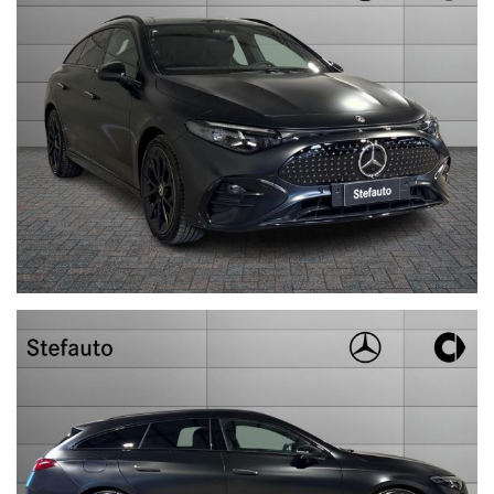
- Edition
- Premium
OFFERTA VALIDA FINO A FINE MESE
OFFERTA VALIDA CON IL RITIRO DI USATO DAL VALORE
MINIMO DI 5000€ (FONTE EUROTAX BLU)
nel prezzo è esclusa l'IPT
Per conoscerci meglio visita il nostro sito www.stefauto.it e per
ricevere tutte le nostre offerte e rimanere sempre aggiornato sui
nostri prodotti diventa fan delle pagine facebook .Sei sei
interessato all’auto, in risposta all’annuncio indica: città e
numero telefonico.
In caso di permuta, indica: marca, modello, colore, mese ed anno
di immatricolazione, chilometri, accessori principali, cambio,
KW/CV e stato della vettura (meglio se con foto allegate).
Con queste informazioni potremo risponderti più velocemente.
N.B: Qualora fossero presenti imprecisioni causate dalla non