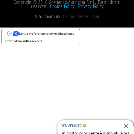
Copyright © 2018 GestionaleAuto.com S.r.l., Tutti i diritti
riservati -
Cookie Policy
-
Privacy Policy
Sito creato da:
GestionaleAuto.com
Le tue preferenze relative alla privacy
Informativa sulla raccolta
BENVENUTO
Un nostro consulente è disponibile ora!