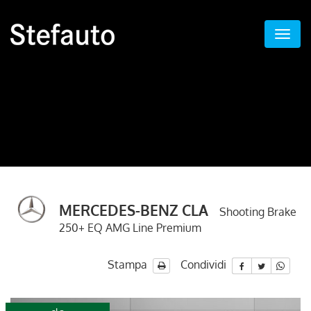
MERCEDES-BENZ CLA
Shooting Brake
250+ EQ AMG Line Premium
Stampa
Condividi