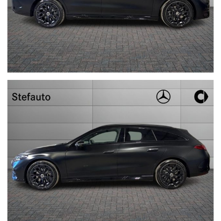
uniformità dei dati
pubblicati dai diversi portali, Vi invitiamo a verificare le
caratteristiche dello specifico veicolo.
Stefauto S.p.a. declina ogni responsabilità per eventuali
involontarie incongruenze che non rappresentano in alcun modo
un impegno contrattuale.
STEFAUTO S.P.A.BOLOGNA
VIALE BERTI - PICHAT, 10 - 40127 BOLOGNA
Tel. 051244435 - sales@stefauto.it