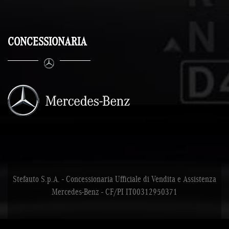
CONCESSIONARIA
Stefauto S.p.A. - Concessionaria Ufficiale di Vendita e Assistenza
Mercedes-Benz - CF/PI IT00312950371