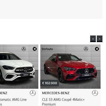
<
>
€ 102.000
BENZ
MERCEDES-BENZ
utomatic AMG Line
CLE 53 AMG Coupé 4Matic+
us
Premium
L