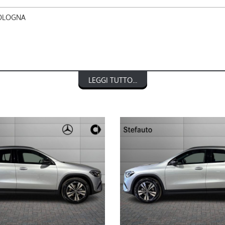
BOLOGNA
LEGGI TUTTO...
 DI 5000€ (FONTE EUROTAX BLU)