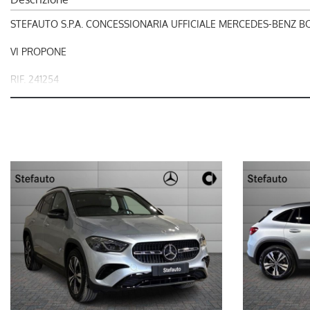
STEFAUTO S.P.A. CONCESSIONARIA UFFICIALE MERCEDES-BENZ 
VI PROPONE
RIF. 241254
MERCEDES-BENZ GLA 200 d Automatic Progressive Extra
L'OFFERTA INCLUDE:
- Argento high-tech
- Display completamente digitale sulla plancia
- Multibeam Led
- Pacchetto night
- Progressive Extra
OFFERTA VALIDA FINO A FINE MESE
OFFERTA VALIDA CON IL RITIRO DI USATO DAL VALORE MINIMO