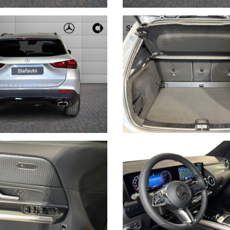
cevere tutte le nostre offerte e rimanere sempre aggiornato sui nostri 
immatricolazione, chilometri, accessori principali, cambio, KW/CV e st
mità dei dati
iche dello specifico veicolo.
tarie incongruenze che non rappresentano in alcun modo un impegno con