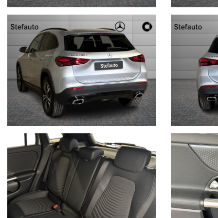
nel prezzo è esclusa l'IPT
Per conoscerci meglio visita il nostro sito www.stefauto.it e per ri
all’auto, in risposta all’annuncio indica: città e numero telefonico.
In caso di permuta, indica: marca, modello, colore, mese ed anno di 
Con queste informazioni potremo risponderti più velocemente.
N.B: Qualora fossero presenti imprecisioni causate dalla non unifor
pubblicati dai diversi portali, Vi invitiamo a verificare le caratterist
Stefauto S.p.a. declina ogni responsabilità per eventuali involon
STEFAUTO S.P.A.BOLOGNA
VIALE BERTI - PICHAT, 10 - 40127 BOLOGNA
Tel. 051244435 - sales@stefauto.it