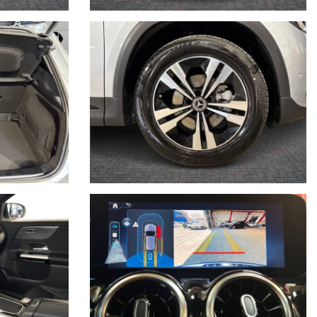
prodotti diventa fan delle pagine facebook .Sei sei interessato
ato della vettura (meglio se con foto allegate).
trattuale.