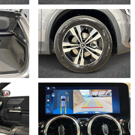
prodotti diventa fan delle pagine facebook .Sei sei interessato
ato della vettura (meglio se con foto allegate).
trattuale.