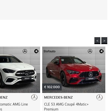
<
>
€ 102.000
BENZ
MERCEDES-BENZ
utomatic AMG Line
CLE 53 AMG Coupé 4Matic+
us
Premium
L