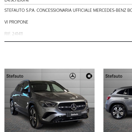
STEFAUTO S.P.A. CONCESSIONARIA UFFICIALE MERCEDES-BENZ 
VI PROPONE
RIF. 241411
MERCEDES-BENZ GLA 200 d Automatic Progressive Extra
L'OFFERTA INCLUDE:
- Display completamente digitale sulla plancia
- Grigio montagna
- Multibeam Led
- Pacchetto night
- Progressive Extra
- Sistema di assistenza attivo alla regolazione della distanza distro
- Sistema di ricarica wireless per dispositivi mobili anteriore
OFFERTA VALIDA FINO A FINE MESE