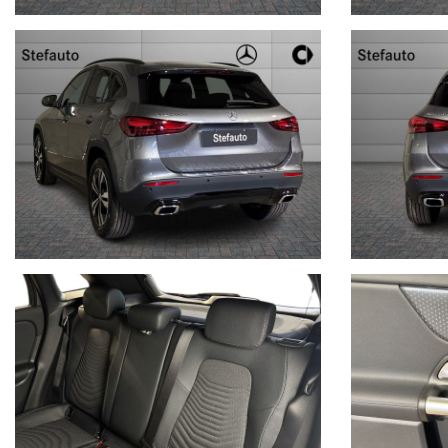
OFFERTA VALIDA CON IL RITIRO DI USATO DAL VALORE MINIMO
nel prezzo è esclusa l'IPT
Per conoscerci meglio visita il nostro sito www.stefauto.it e per ri
all’auto, in risposta all’annuncio indica: città e numero telefonico.
In caso di permuta, indica: marca, modello, colore, mese ed anno di 
Con queste informazioni potremo risponderti più velocemente.
N.B: Qualora fossero presenti imprecisioni causate dalla non unifor
pubblicati dai diversi portali, Vi invitiamo a verificare le caratterist
Stefauto S.p.a. declina ogni responsabilità per eventuali involon
STEFAUTO S.P.A.BOLOGNA
VIALE BERTI - PICHAT, 10 - 40127 BOLOGNA
Tel. 051244435 - sales@stefauto.it