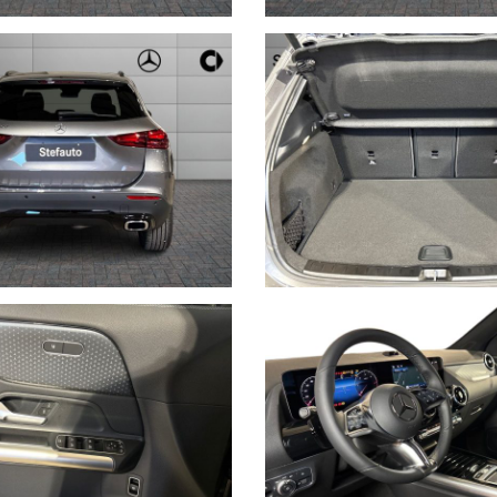
 DI 5000€ (FONTE EUROTAX BLU)
cevere tutte le nostre offerte e rimanere sempre aggiornato sui nostri 
immatricolazione, chilometri, accessori principali, cambio, KW/CV e st
mità dei dati
iche dello specifico veicolo.
tarie incongruenze che non rappresentano in alcun modo un impegno con