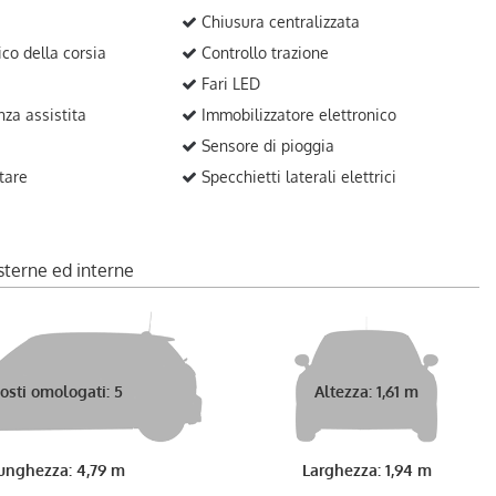
Chiusura centralizzata
ico della corsia
Controllo trazione
Fari LED
za assistita
Immobilizzatore elettronico
Sensore di pioggia
tare
Specchietti laterali elettrici
sterne ed interne
osti omologati: 5
Altezza: 1,61 m
unghezza: 4,79 m
Larghezza: 1,94 m