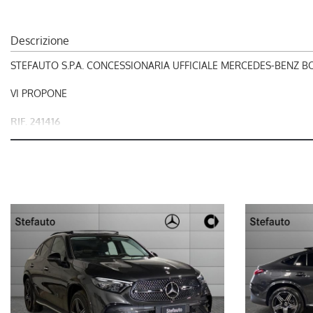
Descrizione
STEFAUTO S.P.A. CONCESSIONARIA UFFICIALE MERCEDES-BENZ 
VI PROPONE
RIF. 241416
MERCEDES-BENZ GLC 300 de hybrid EQ 4Matic Coupé AMG Line
L'OFFERTA INCLUDE:
- AMG Line PREMIUM TECH
- Consolle centrale effetto a trama metallica
- Esterni AMG Line
- Grigio grafite
- Pacchetto assistenza alla guida Plus
- Pacchetto Night
- Pedane in look "alluminio" con inserti in gomma an