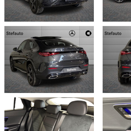
- Tetto panorama scorrevole
OFFERTA VALIDA FINO A FINE MESE
OFFERTA VALIDA CON IL RITIRO DI UN USATO DAL VALORE MIN
nel prezzo sono escluse messa su strada e IPT
Per conoscerci meglio visita il nostro sito www.stefauto.it e per ri
all’auto, in risposta all’annuncio indica: città e numero telefonico.
In caso di permuta, indica: marca, modello, colore, mese ed anno di 
Con queste informazioni potremo risponderti più velocemente.
N.B: Qualora fossero presenti imprecisioni causate dalla non unifor
pubblicati dai diversi portali, Vi invitiamo a verificare le caratterist
Stefauto S.p.a. declina ogni responsabilità per eventuali involon
STEFAUTO S.P.A.BOLOGNA
VIALE BERTI - PICHAT, 10 - 40127 BOLOGNA
Tel. 051244435 - sales@stefauto.it