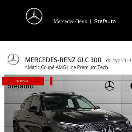
MERCEDES-BENZ GLC 300
de hybrid E
4Matic Coupé AMG Line Premium Tech
glc
disponibile