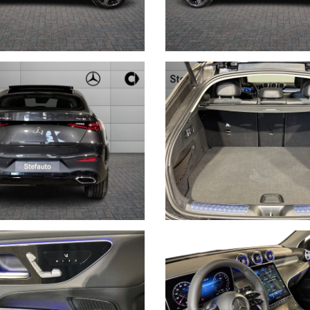
IMO DI 5000€ EUROTAX BLU
cevere tutte le nostre offerte e rimanere sempre aggiornato sui nostri 
immatricolazione, chilometri, accessori principali, cambio, KW/CV e st
mità dei dati
iche dello specifico veicolo.
tarie incongruenze che non rappresentano in alcun modo un impegno con