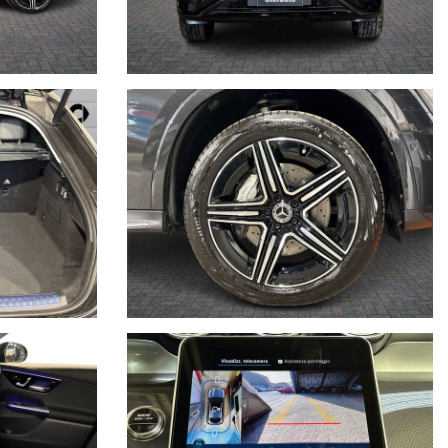
prodotti diventa fan delle pagine facebook .Sei sei interessato
ato della vettura (meglio se con foto allegate).
trattuale.