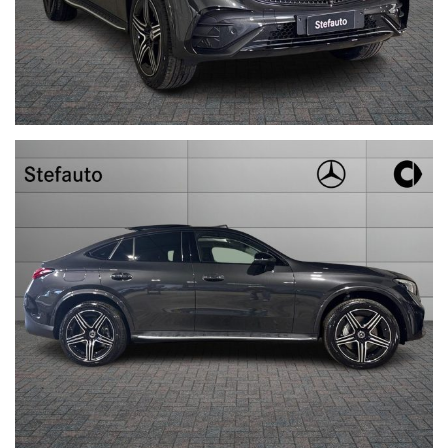
- Tetto panorama scorrevole
OFFERTA VALIDA FINO A FINE MESE
OFFERTA VALIDA CON IL RITIRO DI UN USATO DAL VALORE
MINIMO DI 5000€
nel prezzo sono escluse messa su strada e IPT
Per conoscerci meglio visita il nostro sito www.stefauto.it e per
ricevere tutte le nostre offerte e rimanere sempre aggiornato sui
nostri prodotti diventa fan delle pagine facebook .Sei sei
interessato all’auto, in risposta all’annuncio indica: città e
numero telefonico.
In caso di permuta, indica: marca, modello, colore, mese ed anno
di immatricolazione, chilometri, accessori principali, cambio,
KW/CV e stato della vettura (meglio se con foto allegate).
Con queste informazioni potremo risponderti più velocemente.
N.B: Qualora fossero presenti imprecisioni causate dalla non
uniformità dei dati
pubblicati dai diversi portali, Vi invitiamo a verificare le