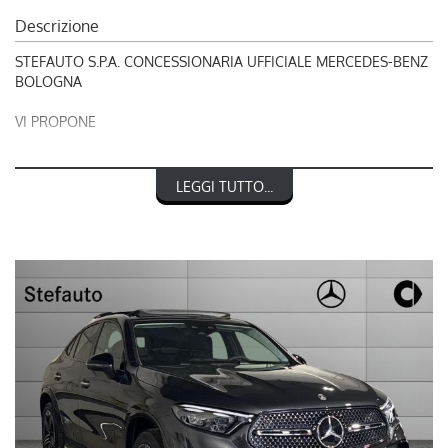
Descrizione
STEFAUTO S.P.A. CONCESSIONARIA UFFICIALE MERCEDES-BENZ
BOLOGNA
VI PROPONE
RIF. 241170
LEGGI TUTTO...
MERCEDES-BENZ GLC 300 de hybrid EQ 4Matic Coupé AMG
Line Premium Tech
L'OFFERTA INCLUDE:
- AMG Line PREMIUM TECH
- Cerchi in lega leggera AMG da 20“ a 5 razze in ner
- Consolle centrale effetto a trama metallica
- Grigio grafite
- Pacchetto assistenza alla guida Plus
- Pacchetto Night
- Pedane in look "alluminio" con inserti in gomma an