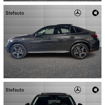
caratteristiche dello specifico veicolo.
Stefauto S.p.a. declina ogni responsabilità per eventuali
involontarie incongruenze che non rappresentano in alcun modo
un impegno contrattuale.
STEFAUTO S.P.A.BOLOGNA
VIALE BERTI - PICHAT, 10 - 40127 BOLOGNA
Tel. 051244435 - sales@stefauto.it