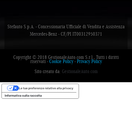
Stefauto S.p.A. - Concessionaria Ufficiale di Vendita e Assistenza
Mercedes-Benz - CF/PI IT00312950371
Copyright © 2018 GestionaleAuto.com S.r.l., Tutti i diritti
riservati -
Cookie Policy
-
Privacy Policy
Sito creato da:
GestionaleAuto.com
Le tue preferenze relative alla privacy
Informativa sulla raccolta