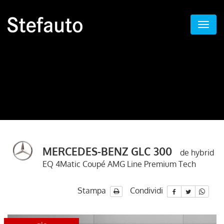
MERCEDES-BENZ GLC 300
de hybrid
EQ 4Matic Coupé AMG Line Premium Tech
Stampa
Condividi