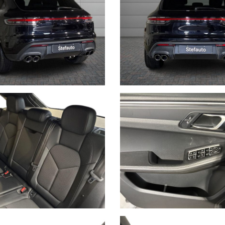
rmità relative ad equipaggiamento, omologazioni anti inquinamento, acc
non ci è possibile intervenire su eventuali errori di stampa.