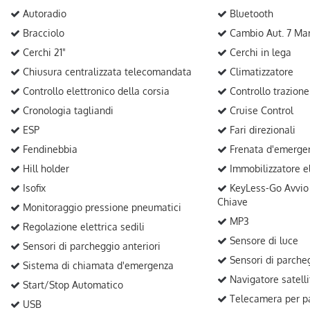
Autoradio
Bluetooth
Bracciolo
Cambio Aut. 7 Mar
Cerchi 21"
Cerchi in lega
Chiusura centralizzata telecomandata
Climatizzatore
Controllo elettronico della corsia
Controllo trazione
Cronologia tagliandi
Cruise Control
ESP
Fari direzionali
Fendinebbia
Frenata d'emergen
Hill holder
Immobilizzatore el
Isofix
KeyLess-Go Avvio 
Chiave
Monitoraggio pressione pneumatici
MP3
Regolazione elettrica sedili
Sensore di luce
Sensori di parcheggio anteriori
Sensori di parcheg
Sistema di chiamata d'emergenza
Navigatore satelli
Start/Stop Automatico
Telecamera per pa
USB