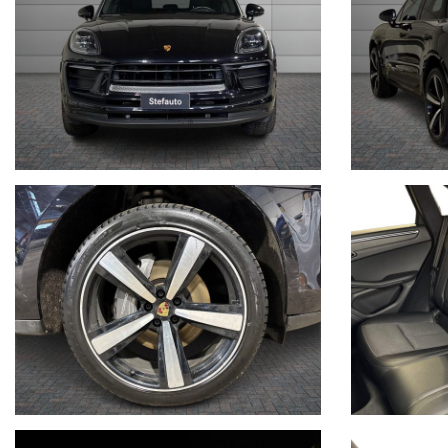
sales@stefauto.it - www.stefauto.it
--------------------------------------------------------------------------
Stefauto S.p.a. declina ogni responsabilità per eventuali non confo
non rappresentano in alcun modo un impegno contrattuale in quanto 