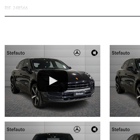
RIF. 248566
PORSCHE MACAN 2.0 265 CV pdk
nel prezzo è escluso il passaggio di proprietà
OFFERTA VALIDA CON PROMO STEFAUTO (GETTONE FINANZIAME
LA INVITIAMO A SPECIFICARE:
- UN RECAPITO TELEFONICO
- IN CASO DI AUTO DA DARE IN PERMUTA (MODELLO, ANNO DI
IMMATRICOLAZIONE, KM)
STEFAUTO S.P.A.BOLOGNA
VIA BENTINI, 111
VIALE BERTI - PICHAT, 10 - 40127 BOLOGNA
Tel. 051244435