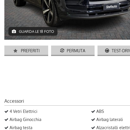
GUARDA LE 18 FOTO
PREFERITI
PERMUTA
TEST-DRI
Accessori
4 Vetri Elettrici
ABS
Airbag Ginocchia
Airbag laterali
Airbag testa
Alzacristalli elettr