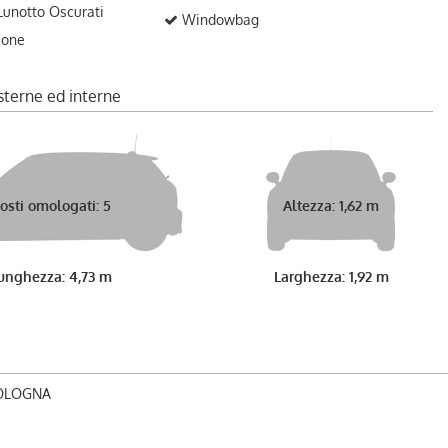
 Lunotto Oscurati
Windowbag
ione
sterne ed interne
osti omologati: 5
Altezza: 1,62 m
unghezza: 4,73 m
Larghezza: 1,92 m
BOLOGNA