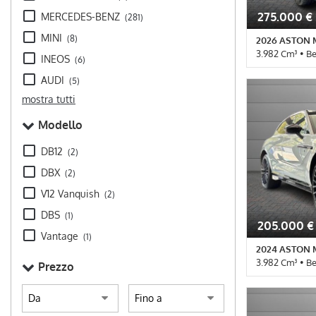
275.000 €
MERCEDES-BENZ
(281)
MINI
(8)
2026 ASTON 
3.982 Cm³ • B
INEOS
(6)
1.200 Km • Ca
AUDI
(5)
Blue pastello 
mostra tutti
laterali • Air
Autoradio • Au
Modello
Bracciolo • Cer
Controllo traz
DB12
(2)
LED • Immobili
pelle • Regolaz
DBX
(2)
parcheggio pos
V12 Vanquish
(2)
Navigatore sate
elettrici
DBS
(1)
205.000 €
Vantage
(1)
2024 ASTON 
3.982 Cm³ • B
Prezzo
13.000 Km • C
metallizzato •
Control • Airb