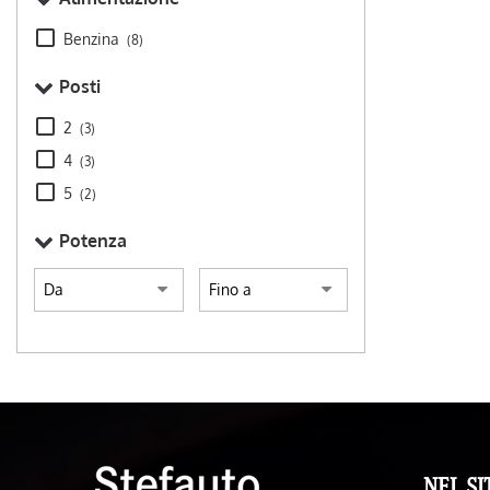
posteriori • S
• Specchietti l
Benzina
(8)
parcheggio ass
Posti
2
(3)
4
(3)
5
(2)
Potenza
NEL SI