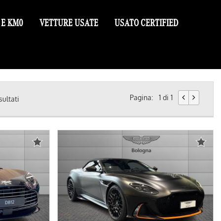
 E KM0
VETTURE USATE
USATO CERTIFIED
Pagina:
1 di 1
sultati