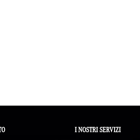
zione integrale • USB • Vetri
unotto Oscurati • Vivavoce •
le • Volante multifunzione •
TO
I NOSTRI SERVIZI