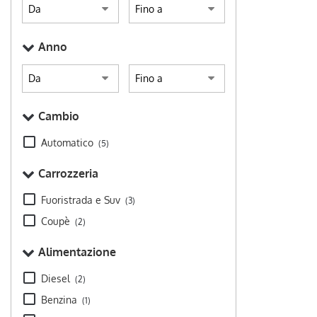
Avvio Vettura 
laterali • Air
Monitoraggio 
Alzacristalli e
Distance Contr
digitale • Blu
Sensore di luc
Anno
• Cambio Aut.
parcheggio ant
Automatico al 
posteriori • S
lega • Chiusur
• Specchietti l
centralizzata 
Automatico • U
Controllo aut
Oscurati • Viv
Cambio
• Controllo vo
multifunzion
Cruise Control 
Automatico
(5)
Fendinebbia • 
d'emergenza a
Carrozzeria
elettrico • Hil
elettronico • I
Avvio Vettura 
Fuoristrada e Suv
(3)
Monitoraggio 
Coupè
(2)
Distance Contr
Sensore di luc
Alimentazione
parcheggio ant
posteriori • S
Diesel
(2)
d'emergenza • 
Specchietti lat
Benzina
(1)
Automatico • 