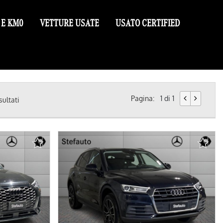
 E KM0
VETTURE USATE
USATO CERTIFIED
Pagina:
1 di 1
sultati