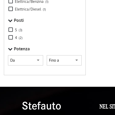
assistito • Tra
Elettrica/Benzina
(1)
Posteriori + L
Elettrica/Diesel
(1)
Volante in pel
Windowbag
Posti
5
(3)
4
(2)
Potenza
NEL SI