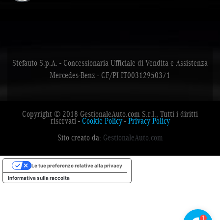
Stefauto S.p.A. - Concessionaria Ufficiale di Vendita e Assistenza
Mercedes-Benz - CF/PI IT00312950371
Copyright © 2018 GestionaleAuto.com S.r.l., Tutti i diritti
riservati -
Cookie Policy
-
Privacy Policy
Sito creato da:
GestionaleAuto.com
Le tue preferenze relative alla privacy
Informativa sulla raccolta
BENVENUTO
Un nostro consulente è disponibile ora!
1