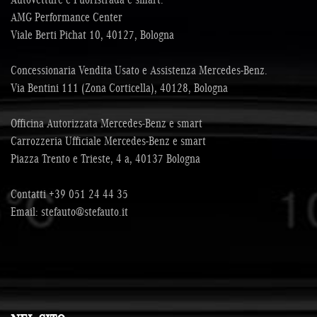
Immobilizzatore elettronico • Interni in pelle • Isofix • KeyLess-Go
AMG Performance Center
Avvio Vettura Senza Chiave • Luci diurne • Monitoraggio
pressione pneumatici • MP3 • Park Distance Control • Portellone
Viale Berti Pichat 10, 40127, Bologna
posteriore elettrico • Regolazione elettrica sedili • Sensore di luce
• Sensore di pioggia • Sensori di parcheggio anteriori • Sensori di
Concessionaria Vendita Usato e Assistenza Mercedes-Benz.
parcheggio posteriori • Servosterzo • Navigatore satellitare •
Sospensioni pneumatiche • Specchietti laterali elettrici •
Via Bentini 111 (Zona Corticella), 40128, Bologna
Start/Stop Automatico • Telecamera per parcheggio assistito •
Trazione integrale • USB • Vetri Posteriori + Lunotto Oscurati •
Officina Autorizzata Mercedes-Benz e smart
Vivavoce • Volante in pelle • Volante multifunzione • Windowbag
Carrozzeria Ufficiale Mercedes-Benz e smart
Piazza Trento e Trieste, 4 a, 40137 Bologna
Contatti
+39 051 24 44 35
Email:
stefauto@stefauto.it