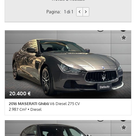
Pagina:
1 di 1
20.400 €
2016 MASERATI Ghibli
V6 Diesel 275 CV
2.987 Cm³ • Diesel
146.681 Km • Cambio Automatico (8) • Argento Polare metallizzato
• 4 Porte • Airbag • Airbag laterali • Airbag Passeggero • Airbag
testa • Autoradio • Bluetooth