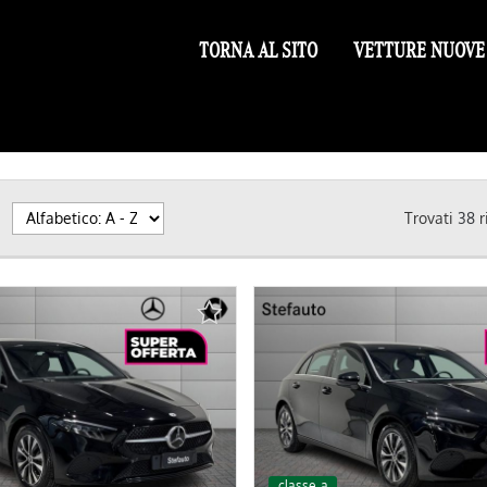
TORNA AL SITO
VETTURE NUOVE
Trovati
38
r
classe a
classe a
km 0
km 0
class
cla