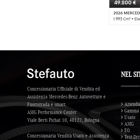
49.800 €
2026 MERCED
1.993 Cm³ • El
10 Km • Cambio
metallizzato •
Passeggero • A
Autoradio digi
Chiusura centr
Controllo elet
trazione • Cru
Immobilizzato
NEL SI
elettrica sedi
satellitare • Sp
Concessionaria Ufficiale di Vendita ed
Telecamera pe
Assistenza Mercedes-Benz Autovetture e
Azienda
Fuoristrada e smart.
Gamma
AMG Performance Center
Usato
Viale Berti Pichat 10, 40127, Bologna
AMG
EQ
Concessionaria Vendita Usato e Assistenza
Test-Dri