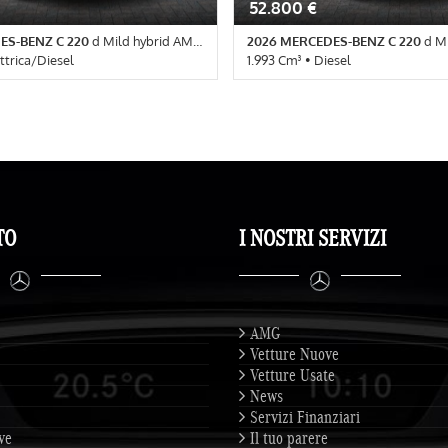
52.800 €
ES-BENZ C 220
d Mild hybrid AMG Line Advanced
2026 MERCEDES-BENZ C 220
d Mild hybri
ettrica/Diesel
1.993 Cm³ • Diesel
 Automatico (9) • Grigio Selenite
10 Km • Cambio Automatico (9) • G
 4 Porte • ABS • Airbag • Airbag
metallizzato • 5 Porte • ABS • Air
irbag testa • Autoradio •
Passeggero • Airbag testa • Autor
tale • Bluetooth • Bracciolo •
Autoradio digitale • Bluetooth • C
alizzata • Climatizzatore •
centralizzata • Climatizzatore • C
tronico della corsia • Controllo
elettronico della corsia • Controll
ise Control • ESP • Fendinebbia •
ESP • Immobilizzatore elettronico
re elettronico • Regolazione
• Navigatore satellitare • Specchiet
TO
I NOSTRI SERVIZI
li • Servosterzo • Navigatore
elettrici • Telecamera per parcheg
ecchietti laterali elettrici •
r parcheggio assistito
AMG
Vetture Nuove
Vetture Usate
News
Servizi Finanziari
ve
Il tuo parere