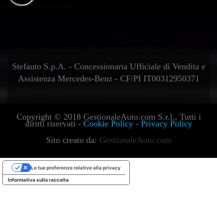
Stefauto S.p.A. - Concessionaria Ufficiale di Vendita e
Assistenza Mercedes-Benz - CF/PI IT00312950371
Copyright © 2018 GestionaleAuto.com S.r.l., Tutti i
diritti riservati -
Cookie Policy
-
Privacy Policy
Sito creato da:
GestionaleAuto.com
Le tue preferenze relative alla privacy
Informativa sulla raccolta