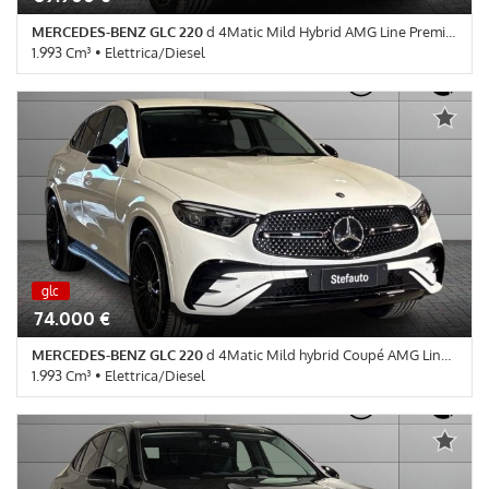
MERCEDES-BENZ GLC 220
d 4Matic Mild Hybrid AMG Line Premium
1.993 Cm³ • Elettrica/Diesel
0 Km • Cambio Automatico (9) • GRIGIO ALPI STANDARD pastello
• 5 Porte • ABS • Airbag • Airbag Passeggero • Airbag testa •
Autoradio • Autoradio digitale • Bluetooth • Bracciolo • Cerchi in
lega • Chiusura centralizzata • Climatizzatore • Controllo
elettronico della corsia • Controllo trazione • Cruise Control • ESP
• Fari LED • Fendinebbia • Frenata d'emergenza assistita •
Immobilizzatore elettronico • Riconoscimento dei segnali stradali
• Sensore di luce • Sensore di pioggia • Servosterzo • Navigatore
satellitare • Specchietti laterali elettrici • Telecamera per
parcheggio assistito
nuova
glc
nuova
74.000 €
MERCEDES-BENZ GLC 220
d 4Matic Mild hybrid Coupé AMG Line Advanced
1.993 Cm³ • Elettrica/Diesel
0 Km • Cambio Automatico (9) • Bianco Polare pastello • 5 Porte •
360° camera • ABS • Airbag • Airbag Passeggero • Airbag testa •
Autoradio • Autoradio digitale • Bluetooth • Bracciolo • Cerchi in
lega • Chiusura centralizzata • Climatizzatore • Controllo