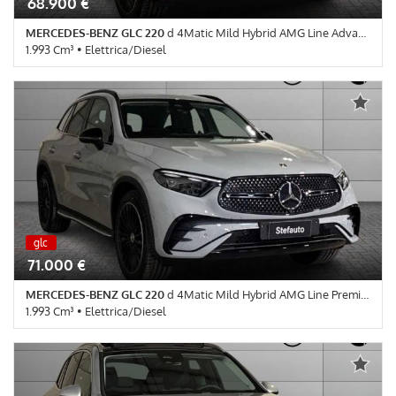
68.900 €
MERCEDES-BENZ GLC 220
d 4Matic Mild Hybrid AMG Line Advanced Plus
1.993 Cm³ • Elettrica/Diesel
0 Km • Cambio Automatico (9) • Argento High-Tech metallizzato •
5 Porte • ABS • Airbag • Airbag Passeggero • Airbag testa •
Autoradio • Autoradio digitale • Bluetooth • Bracciolo • Cerchi in
lega • Chiusura centralizzata • Climatizzatore • Controllo
elettronico della corsia • Controllo trazione • Cruise Control • ESP
• Fari LED • Fendinebbia • Frenata d'emergenza assistita •
Immobilizzatore elettronico • Riconoscimento dei segnali stradali
• Sensore di luce • Sensore di pioggia • Servosterzo • Navigatore
satellitare • Specchietti laterali elettrici
nuova
glc
nuova
71.000 €
MERCEDES-BENZ GLC 220
d 4Matic Mild Hybrid AMG Line Premium
1.993 Cm³ • Elettrica/Diesel
0 Km • Cambio Automatico (9) • GRIGIO ALPI STANDARD pastello
• 5 Porte • 360° camera • ABS • Airbag • Airbag Passeggero •
Airbag testa • Autoradio • Autoradio digitale • Bluetooth •
Bracciolo • Cerchi in lega • Chiusura centralizzata • Climatizzatore