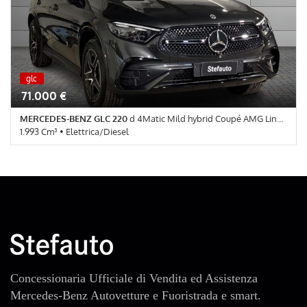
elettronico della corsia • Controllo trazione • Cruise Control • ESP
• Fari LED • Fendinebbia • Frenata d'emergenza assistita •
Immobilizzatore elettronico • Sedile posteriore sdoppiato •
Sensore di luce • Sensore di pioggia • Servosterzo • Navigatore
satellitare • Specchietti laterali elettrici • Telecamera per
parcheggio assistito
nuova
glc
nuova
71.000 €
MERCEDES-BENZ GLC 220
d 4Matic Mild hybrid Coupé AMG Line Advanced
1.993 Cm³ • Elettrica/Diesel
0 Km • Cambio Automatico (9) • Grigio Grafite metallizzato • 5
Porte • ABS • Airbag • Airbag Passeggero • Airbag testa •
Autoradio • Autoradio digitale • Bluetooth • Bracciolo • Cerchi in
lega • Chiusura centralizzata • Climatizzatore • Controllo
elettronico della corsia • Controllo trazione • Cruise Control • ESP
• Fari LED • Fendinebbia • Frenata d'emergenza assistita •
Immobilizzatore elettronico • Sensore di luce • Sensore di pioggia
• Servosterzo • Navigatore satellitare • Specchietti laterali
elettrici • Telecamera per parcheggio assistito
Concessionaria Ufficiale di Vendita ed Assistenza
Mercedes-Benz Autovetture e Fuoristrada e smart.