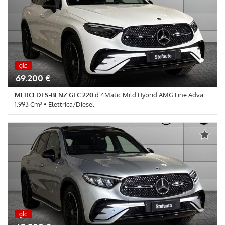
centralizzata • Climatizzatore • Controllo elettronico della corsia
• Controllo trazione • Cruise Control • ESP • Fari LED •
Fendinebbia • Frenata d'emergenza assistita • Immobilizzatore
elettronico • Riconoscimento dei segnali stradali • Sensore di
luce • Sensore di pioggia • Servosterzo • Navigatore satellitare
nuova
glc
nuova
69.200 €
MERCEDES-BENZ GLC 220
d 4Matic Mild Hybrid AMG Line Advanced
1.993 Cm³ • Elettrica/Diesel
0 Km • Cambio Automatico (9) • Bianco Opalite pastello • 5 Porte •
ABS • Airbag • Airbag Passeggero • Airbag testa • Autoradio •
Autoradio digitale • Bluetooth • Bracciolo • Cerchi in lega •
Chiusura centralizzata • Climatizzatore • Controllo elettronico
della corsia • Controllo trazione • Cruise Control • ESP • Fari LED •
Fendinebbia • Frenata d'emergenza assistita • Immobilizzatore
elettronico • Riconoscimento dei segnali stradali • Sensore di
luce • Sensore di pioggia • Servosterzo • Navigatore satellitare
nuova
glc
nuova