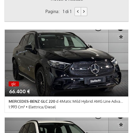
Pagina:
1 di 1
nuova
glc
nuova
66.400 €
MERCEDES-BENZ GLC 220
d 4Matic Mild Hybrid AMG Line Advanced
1.993 Cm³ • Elettrica/Diesel
0 Km • Cambio Automatico (9) • Nero pastello • 5 Porte • ABS •
Airbag • Airbag Passeggero • Airbag testa • Autoradio • Autoradio
digitale • Bluetooth • Bracciolo • Cerchi in lega • Chiusura