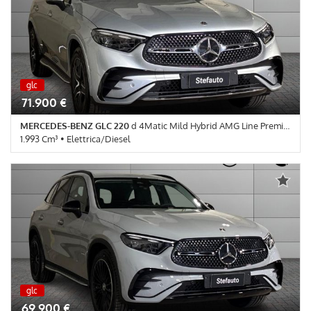
• Controllo elettronico della corsia • Controllo trazione • Cruise
Control • ESP • Fari LED • Fendinebbia • Frenata d'emergenza
assistita • Immobilizzatore elettronico • Riconoscimento dei
segnali stradali • Sedile posteriore sdoppiato • Sensore di luce •
Sensore di pioggia • Servosterzo • Navigatore satellitare •
Specchietti laterali elettrici • Telecamera per parcheggio assistito
nuova
glc
nuova
71.900 €
MERCEDES-BENZ GLC 220
d 4Matic Mild Hybrid AMG Line Premium
1.993 Cm³ • Elettrica/Diesel
0 Km • Cambio Automatico (9) • Argento High-Tech metallizzato •
5 Porte • ABS • Airbag • Airbag Passeggero • Airbag testa •
Autoradio • Autoradio digitale • Bluetooth • Bracciolo • Cerchi in
lega • Chiusura centralizzata • Climatizzatore • Controllo
elettronico della corsia • Controllo trazione • Cruise Control • ESP
• Fari LED • Fendinebbia • Frenata d'emergenza assistita •
Immobilizzatore elettronico • Riconoscimento dei segnali stradali
• Sensore di luce • Sensore di pioggia • Servosterzo • Navigatore
satellitare • Specchietti laterali elettrici • Telecamera per
parcheggio assistito
nuova
glc
nuova
69.900 €