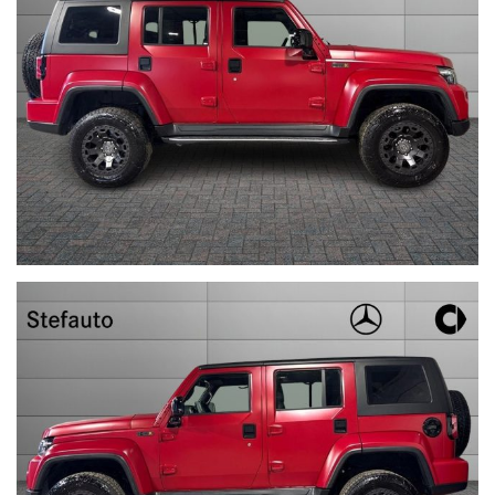
--------------------------------------------------------------------------
Stefauto S.p.a. declina ogni responsabilità per eventuali non
conformità relative ad equipaggiamento, omologazioni anti
inquinamento, accessori, ecc. pubblicate nei diversi portali.
Dette informazioni che non rappresentano in alcun modo un
impegno contrattuale in quanto non ci è possibile intervenire su
eventuali errori di stampa.