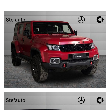
nel prezzo è escluso il passaggio di proprietà
OFFERTA VALIDA CON PROMO STEFAUTO (GETTONE
FINANZIAMENTO € 1.000)
LA INVITIAMO A SPECIFICARE:
- UN RECAPITO TELEFONICO
- IN CASO DI AUTO DA DARE IN PERMUTA (MODELLO, ANNO DI
IMMATRICOLAZIONE, KM)
STEFAUTO S.P.A.BOLOGNA
VIA BENTINI, 111
VIALE BERTI - PICHAT, 10 - 40127 BOLOGNA
Tel. 051244435
sales@stefauto.it - www.stefauto.it