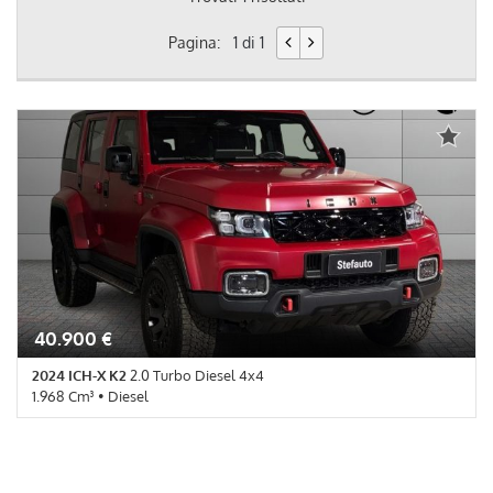
Pagina:
1 di 1
40.900 €
2024 ICH-X K2
2.0 Turbo Diesel 4x4
1.968 Cm³ • Diesel
16.394 Km • Cambio Automatico (8) • Rosso pastello • 5 Porte • 4
Vetri Elettrici • ABS • Airbag • Airbag Ginocchia • Airbag
Passeggero • Alzacristalli elettrici • Antifurto • Autoradio •