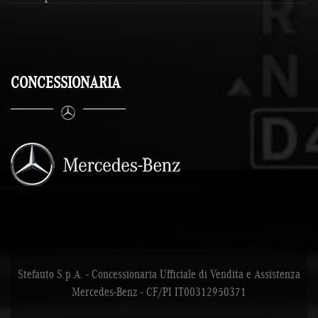
CONCESSIONARIA
Stefauto S.p.A. - Concessionaria Ufficiale di Vendita e Assistenza
Mercedes-Benz - CF/PI IT00312950371