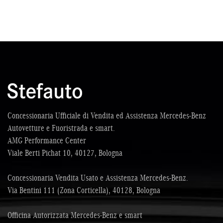
Bluetooth • Boardcomputer • Bracciolo • Cambio Aut. 8 Marce
Doppia Frizione • Cerchi 17" • Cerchi in lega • Chiusura
centralizzata • Chiusura centralizzata telecomandata •
Climatizzatore • Controllo trazione • Controllo vocale •
Cronologia tagliandi • Cruise Control • ESP • Fari LED •
Fendinebbia • Filtro antiparticolato • Freno di stazionamento
elettrico • Hill holder • Immobilizzatore elettronico • Interni in
pelle • KeyLess-Go Avvio Vettura Senza Chiave • Luci diurne • MP3
• Park Distance Control • Regolazione elettrica sedili • Sensore di
luce • Sensori di parcheggio posteriori • Servosterzo • Specchietti
laterali elettrici • Start/Stop Automatico • Telecamera per
parcheggio assistito • USB • Vetri Posteriori + Lunotto Oscurati •
Concessionaria Ufficiale di Vendita ed Assistenza Mercedes-Benz
Vivavoce • Volante in pelle • Volante multifunzione • Windowbag
Autovetture e Fuoristrada e smart.
AMG Performance Center
Viale Berti Pichat 10, 40127, Bologna
Concessionaria Vendita Usato e Assistenza Mercedes-Benz.
Via Bentini 111 (Zona Corticella), 40128, Bologna
Officina Autorizzata Mercedes-Benz e smart