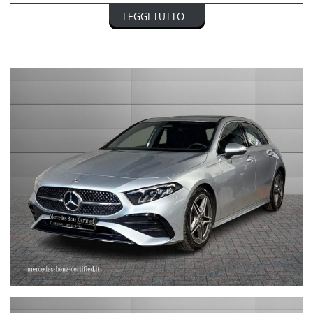
LEGGI TUTTO...
MERCEDES-BENZ CLASSE A 180 Automatic AMG Line Advanced
Plus
nel prezzo è escluso il passaggio di proprietà
OFFERTA VALIDA CON PROMO STEFAUTO (GETTONE
FINANZIAMENTO € 3.000)
LA INVITIAMO A SPECIFICARE:
- UN RECAPITO TELEFONICO
- IN CASO DI AUTO DA DARE IN PERMUTA (MODELLO, ANNO DI
IMMATRICOLAZIONE, KM)
STEFAUTO S.P.A.BOLOGNA
VIA BENTINI, 111
VIALE BERTI - PICHAT, 10 - 40127 BOLOGNA
Tel. 051244435