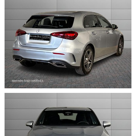
sales@stefauto.it - www.stefauto.it
--------------------------------------------------------------------------
Stefauto S.p.a. declina ogni responsabilità per eventuali non
conformità relative ad equipaggiamento, omologazioni anti
inquinamento, accessori, ecc. pubblicate nei diversi portali.
Dette informazioni che non rappresentano in alcun modo un
impegno contrattuale in quanto non ci è possibile intervenire su
eventuali errori di stampa.