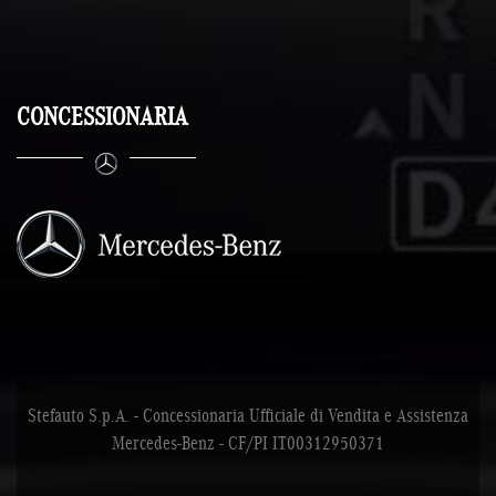
CONCESSIONARIA
Stefauto S.p.A. - Concessionaria Ufficiale di Vendita e Assistenza
Mercedes-Benz - CF/PI IT00312950371