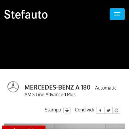
MERCEDES-BENZ A 180
Automatic
AMG Line Advanced Plus
Stampa
Condividi