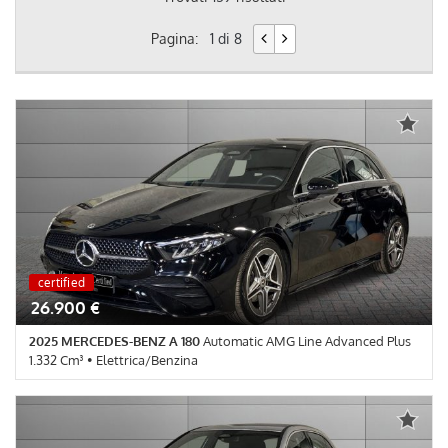
Pagina:
1 di 8
certified
26.900 €
2025 MERCEDES-BENZ A 180
Automatic AMG Line Advanced Plus
1.332 Cm³ • Elettrica/Benzina
17.448 Km • Cambio Automatico (7) • Nero Notte pastello • 5
Porte • 4 Vetri Elettrici • ABS • Airbag • Airbag Ginocchia • Airbag
Passeggero • Airbag testa • Alzacristalli elettrici • Apple CarPlay •