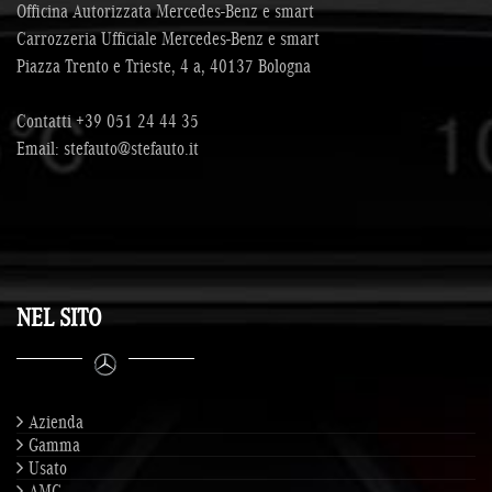
Officina Autorizzata Mercedes-Benz e smart
View • Telecamera per parcheggio assistito • Tempomat • Touch
Carrozzeria Ufficiale Mercedes-Benz e smart
screen • USB • Vivavoce • Volante in pelle • Volante multifunzione
• Windowbag
Piazza Trento e Trieste, 4 a, 40137 Bologna
Contatti
+39 051 24 44 35
Email:
stefauto@stefauto.it
NEL SITO
Azienda
Gamma
Usato
AMG