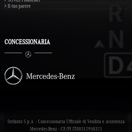
Il tuo parere
CONCESSIONARIA
Stefauto S.p.A. - Concessionaria Ufficiale di Vendita e Assistenza
Mercedes-Benz - CF/PI IT00312950371