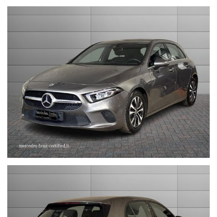
nel prezzo è escluso il passaggio di proprietà
OFFERTA VALIDA CON PROMO STEFAUTO (GETTONE
FINANZIAMENTO € 1.000)
LA INVITIAMO A SPECIFICARE:
- UN RECAPITO TELEFONICO
- IN CASO DI AUTO DA DARE IN PERMUTA (MODELLO, ANNO DI
IMMATRICOLAZIONE, KM)
STEFAUTO S.P.A.BOLOGNA
VIA BENTINI, 111
VIALE BERTI - PICHAT, 10 - 40127 BOLOGNA
Tel. 051244435
sales@stefauto.it - www.stefauto.it
--------------------------------------------------------------------------