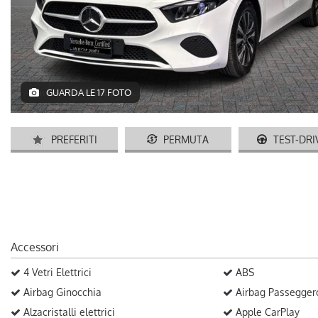
GUARDA LE 17 FOTO
PREFERITI
PERMUTA
TEST-DRI
Accessori
4 Vetri Elettrici
ABS
Airbag Ginocchia
Airbag Passegger
Alzacristalli elettrici
Apple CarPlay