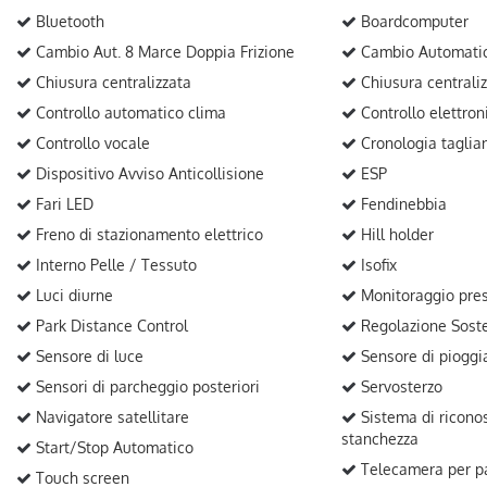
Bluetooth
Boardcomputer
Cambio Aut. 8 Marce Doppia Frizione
Cambio Automatic
Chiusura centralizzata
Chiusura centrali
Controllo automatico clima
Controllo elettron
Controllo vocale
Cronologia taglia
Dispositivo Avviso Anticollisione
ESP
Fari LED
Fendinebbia
Freno di stazionamento elettrico
Hill holder
Interno Pelle / Tessuto
Isofix
Luci diurne
Monitoraggio pres
Park Distance Control
Regolazione Sost
Sensore di luce
Sensore di pioggi
Sensori di parcheggio posteriori
Servosterzo
Navigatore satellitare
Sistema di ricono
stanchezza
Start/Stop Automatico
Telecamera per pa
Touch screen