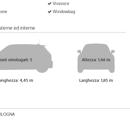
Vivavoce
ione
Windowbag
sterne ed interne
osti omologati: 5
Altezza: 1,46 m
unghezza: 4,45 m
Larghezza: 1,85 m
BOLOGNA