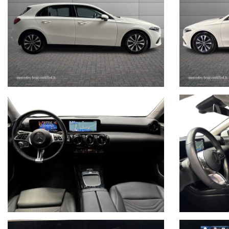
sales@stefauto.it - www.stefauto.it
--------------------------------------------------------------------------
Stefauto S.p.a. declina ogni responsabilità per eventuali non confo
non rappresentano in alcun modo un impegno contrattuale in quanto 