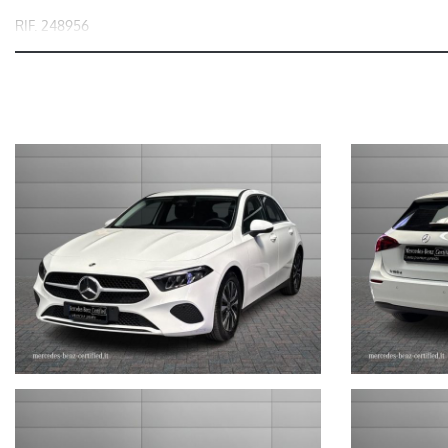
RIF. 248956
MERCEDES-BENZ CLASSE A 180 d Automatic Advanced
nel prezzo è escluso il passaggio di proprietà
OFFERTA VALIDA CON PROMO STEFAUTO (GETTONE FINANZIAME
LA INVITIAMO A SPECIFICARE:
- UN RECAPITO TELEFONICO
- IN CASO DI AUTO DA DARE IN PERMUTA (MODELLO, ANNO DI
IMMATRICOLAZIONE, KM)
STEFAUTO S.P.A.BOLOGNA
VIA BENTINI, 111
VIALE BERTI - PICHAT, 10 - 40127 BOLOGNA
Tel. 051244435