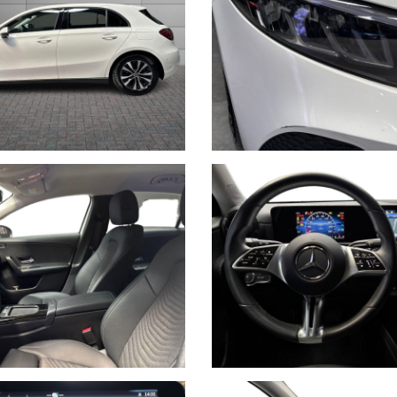
rmità relative ad equipaggiamento, omologazioni anti inquinamento, acc
non ci è possibile intervenire su eventuali errori di stampa.