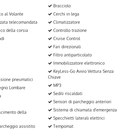
Bracciolo
o al Volante
Cerchi in lega
zzata telecomandata
Climatizzatore
ico della corsia
Controllo trazione
ndi
Cruise Control
Fari direzionali
Filtro antiparticolato
Immobilizzatore elettronico
KeyLess-Go Avvio Vettura Senza
Chiave
sione pneumatici
MP3
egno Lombare
Sedili riscaldati
a
Sensori di parcheggio anteriori
Sistema di chiamata d'emergenza
scimento della
Specchietti laterali elettrici
rcheggio assistito
Tempomat