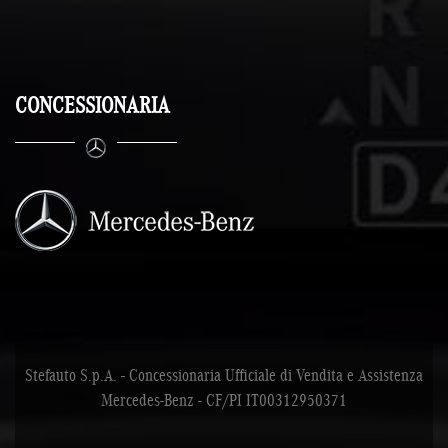
CONCESSIONARIA
Stefauto S.p.A. - Concessionaria Ufficiale di Vendita e Assistenza
Mercedes-Benz - CF/PI IT00312950371