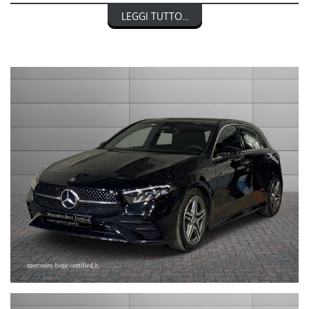
LEGGI TUTTO...
MERCEDES-BENZ CLASSE A 180 Automatic AMG Line Advanced
Plus
nel prezzo è escluso il passaggio di proprietà
OFFERTA VALIDA CON PROMO STEFAUTO (GETTONE
FINANZIAMENTO € 3.000)
LA INVITIAMO A SPECIFICARE:
- UN RECAPITO TELEFONICO
- IN CASO DI AUTO DA DARE IN PERMUTA (MODELLO, ANNO DI
IMMATRICOLAZIONE, KM)
STEFAUTO S.P.A.BOLOGNA
VIA BENTINI, 111
VIALE BERTI - PICHAT, 10 - 40127 BOLOGNA
Tel. 051244435