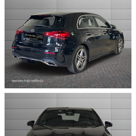
sales@stefauto.it - www.stefauto.it
--------------------------------------------------------------------------
Stefauto S.p.a. declina ogni responsabilità per eventuali non
conformità relative ad equipaggiamento, omologazioni anti
inquinamento, accessori, ecc. pubblicate nei diversi portali.
Dette informazioni che non rappresentano in alcun modo un
impegno contrattuale in quanto non ci è possibile intervenire su
eventuali errori di stampa.