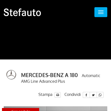
MERCEDES-BENZ A 180
Automatic
AMG Line Advanced Plus
Stampa
Condividi