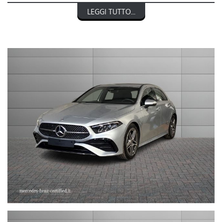
LEGGI TUTTO...
MERCEDES-BENZ CLASSE A 180 Automatic AMG Line Advanced
Plus
nel prezzo è escluso il passaggio di proprietà
OFFERTA VALIDA CON PROMO STEFAUTO (GETTONE
FINANZIAMENTO € 3.000)
LA INVITIAMO A SPECIFICARE:
- UN RECAPITO TELEFONICO
- IN CASO DI AUTO DA DARE IN PERMUTA (MODELLO, ANNO DI
IMMATRICOLAZIONE, KM)
STEFAUTO S.P.A.BOLOGNA
VIA BENTINI, 111
VIALE BERTI - PICHAT, 10 - 40127 BOLOGNA
Tel. 051244435