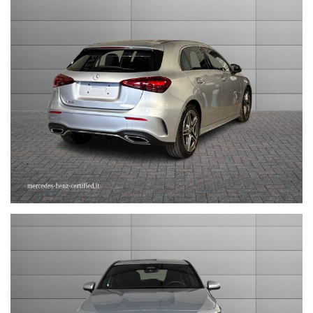
sales@stefauto.it - www.stefauto.it
--------------------------------------------------------------------------
Stefauto S.p.a. declina ogni responsabilità per eventuali non
conformità relative ad equipaggiamento, omologazioni anti
inquinamento, accessori, ecc. pubblicate nei diversi portali.
Dette informazioni che non rappresentano in alcun modo un
impegno contrattuale in quanto non ci è possibile intervenire su
eventuali errori di stampa.