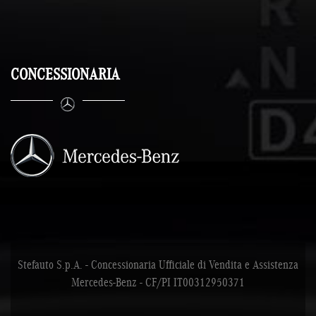
CONCESSIONARIA
Stefauto S.p.A. - Concessionaria Ufficiale di Vendita e Assistenza
Mercedes-Benz - CF/PI IT00312950371