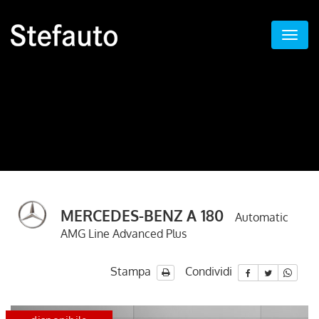
MERCEDES-BENZ A 180
Automatic
AMG Line Advanced Plus
Stampa
Condividi