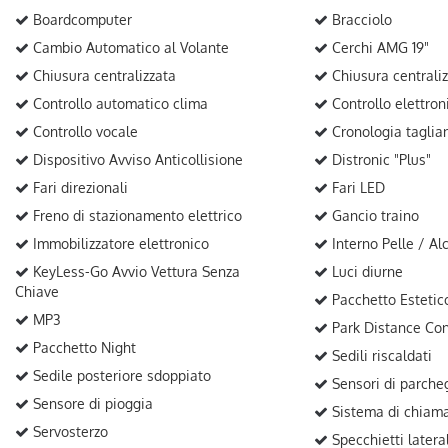
Boardcomputer
Bracciolo
Cambio Automatico al Volante
Cerchi AMG 19"
Chiusura centralizzata
Chiusura centrali
Controllo automatico clima
Controllo elettron
Controllo vocale
Cronologia taglia
Dispositivo Avviso Anticollisione
Distronic "Plus"
Fari direzionali
Fari LED
Freno di stazionamento elettrico
Gancio traino
Immobilizzatore elettronico
Interno Pelle / Al
KeyLess-Go Avvio Vettura Senza
Luci diurne
Chiave
Pacchetto Esteti
MP3
Park Distance Con
Pacchetto Night
Sedili riscaldati
Sedile posteriore sdoppiato
Sensori di parcheg
Sensore di pioggia
Sistema di chiam
Servosterzo
Specchietti laterali