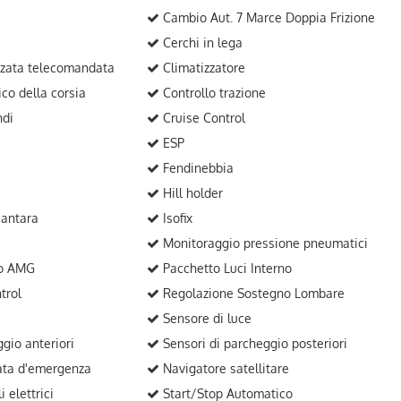
Cambio Aut. 7 Marce Doppia Frizione
Cerchi in lega
zzata telecomandata
Climatizzatore
ico della corsia
Controllo trazione
ndi
Cruise Control
ESP
Fendinebbia
Hill holder
cantara
Isofix
Monitoraggio pressione pneumatici
co AMG
Pacchetto Luci Interno
trol
Regolazione Sostegno Lombare
Sensore di luce
gio anteriori
Sensori di parcheggio posteriori
ata d'emergenza
Navigatore satellitare
 elettrici
Start/Stop Automatico