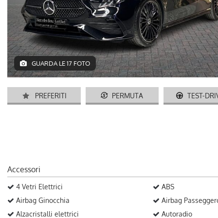
GUARDA LE 17 FOTO
PREFERITI
PERMUTA
TEST-DRI
Accessori
4 Vetri Elettrici
ABS
Airbag Ginocchia
Airbag Passegger
Alzacristalli elettrici
Autoradio