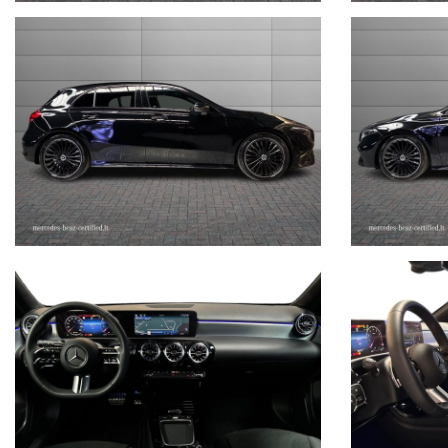
STEFAUTO S.P.A.BOLOGNA
VIA BENTINI, 111
VIALE BERTI - PICHAT, 10 - 40127 BOLOGNA
Tel. 051244435
sales@stefauto.it - www.stefauto.it
--------------------------------------------------------------------------
Stefauto S.p.a. declina ogni responsabilità per eventuali non confo
non rappresentano in alcun modo un impegno contrattuale in quanto 