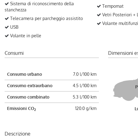
Sistema di riconoscimento della
Tempomat
stanchezza
Vetri Posteriori +
Telecamera per parcheggio assistito
Volante multifunz
USB
Volante in pelle
Consumi
Dimensioni e
Consumo urbano
7.0 l/100 km
Consumo extraurbano
4.5 l/100 km
P
Consumo combinato
5.3 l/100 km
Emissioni CO
120.0 g/km
L
2
Descrizione