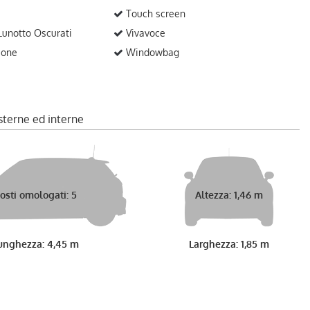
Touch screen
 Lunotto Oscurati
Vivavoce
ione
Windowbag
sterne ed interne
osti omologati: 5
Altezza: 1,46 m
unghezza: 4,45 m
Larghezza: 1,85 m