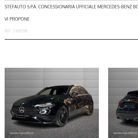
STEFAUTO S.P.A. CONCESSIONARIA UFFICIALE MERCEDES-BENZ 
VI PROPONE
RIF. 249038
MERCEDES-BENZ CLASSE A 200 Automatic AMG Line Advanced
OFFERTA VALIDA CON PROMO STEFAUTO (GETTONE FINANZIAME
nel prezzo è escluso il passaggio di proprietà
LA INVITIAMO A SPECIFICARE:
- UN RECAPITO TELEFONICO
- IN CASO DI AUTO DA DARE IN PERMUTA (MODELLO, ANNO DI
IMMATRICOLAZIONE, KM)