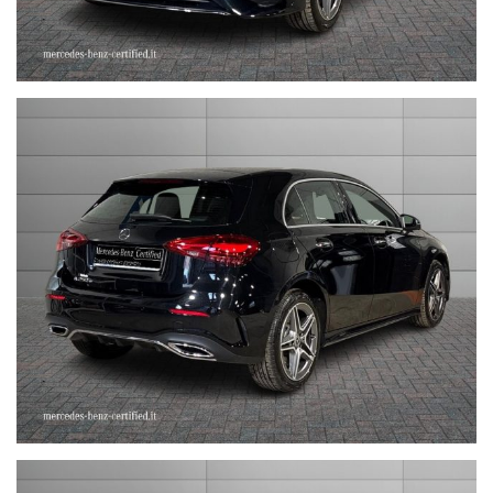
STEFAUTO S.P.A.BOLOGNA
VIA BENTINI, 111
VIALE BERTI - PICHAT, 10 - 40127 BOLOGNA
Tel. 051244435
sales@stefauto.it - www.stefauto.it
--------------------------------------------------------------------------
Stefauto S.p.a. declina ogni responsabilità per eventuali non
conformità relative ad equipaggiamento, omologazioni anti
inquinamento, accessori, ecc. pubblicate nei diversi portali.
Dette informazioni che non rappresentano in alcun modo un
impegno contrattuale in quanto non ci è possibile intervenire su
eventuali errori di stampa.