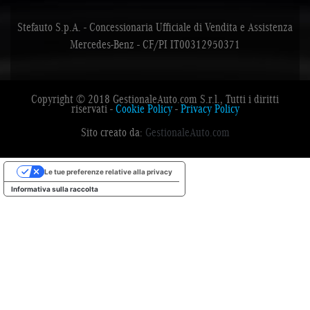
Stefauto S.p.A. - Concessionaria Ufficiale di Vendita e Assistenza
Mercedes-Benz - CF/PI IT00312950371
Copyright © 2018 GestionaleAuto.com S.r.l., Tutti i diritti
riservati -
Cookie Policy
-
Privacy Policy
Sito creato da:
GestionaleAuto.com
Le tue preferenze relative alla privacy
Informativa sulla raccolta