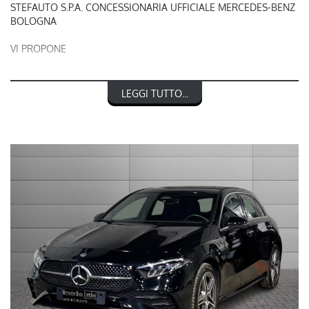
STEFAUTO S.P.A. CONCESSIONARIA UFFICIALE MERCEDES-BENZ
BOLOGNA
VI PROPONE
RIF. 248758
LEGGI TUTTO...
MERCEDES-BENZ CLASSE A 250 e hybrid EQ AMG Line
Advanced Plus
nel prezzo è escluso il passaggio di proprietà
OFFERTA VALIDA CON PROMO STEFAUTO (GETTONE
FINANZIAMENTO € 3.000)
LA INVITIAMO A SPECIFICARE:
- UN RECAPITO TELEFONICO
- IN CASO DI AUTO DA DARE IN PERMUTA (MODELLO, ANNO DI
IMMATRICOLAZIONE, KM)