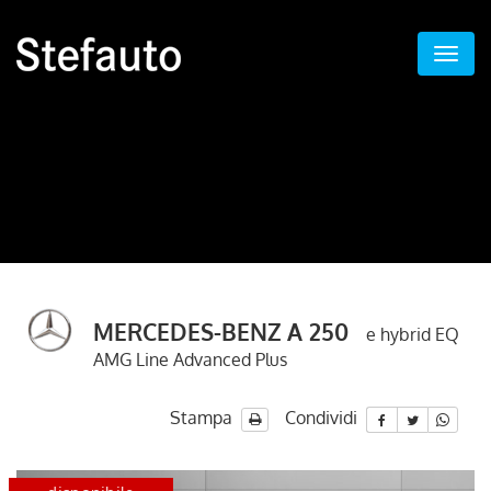
MERCEDES-BENZ A 250
e hybrid EQ
AMG Line Advanced Plus
Stampa
Condividi