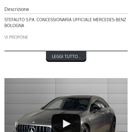
Descrizione
STEFAUTO S.P.A. CONCESSIONARIA UFFICIALE MERCEDES-BENZ
BOLOGNA
VI PROPONE
RIF. 248652
LEGGI TUTTO...
MERCEDES-BENZ CLASSE A 35 AMG 4Matic Premium SEDAN
nel prezzo è escluso il passaggio di proprietà
OFFERTA VALIDA CON PROMO STEFAUTO (GETTONE
FINANZIAMENTO € 3.000)
LA INVITIAMO A SPECIFICARE:
- UN RECAPITO TELEFONICO
- IN CASO DI AUTO DA DARE IN PERMUTA (MODELLO, ANNO DI