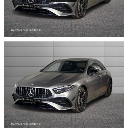
IMMATRICOLAZIONE, KM)
STEFAUTO S.P.A.BOLOGNA
VIA BENTINI, 111
VIALE BERTI - PICHAT, 10 - 40127 BOLOGNA
Tel. 051244435
sales@stefauto.it - www.stefauto.it
--------------------------------------------------------------------------
Stefauto S.p.a. declina ogni responsabilità per eventuali non
conformità relative ad equipaggiamento, omologazioni anti
inquinamento, accessori, ecc. pubblicate nei diversi portali.
Dette informazioni che non rappresentano in alcun modo un
impegno contrattuale in quanto non ci è possibile intervenire su
eventuali errori di stampa.