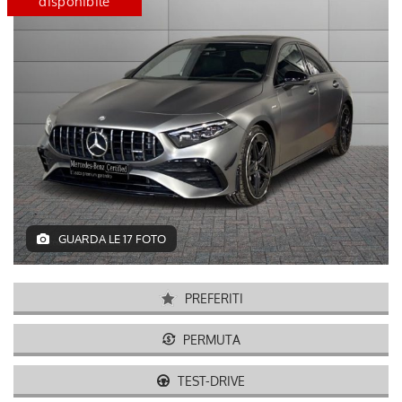
e
certified
disponibile
GUARDA LE 17 FOTO
PREFERITI
PERMUTA
TEST-DRIVE