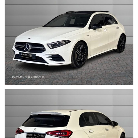
OFFERTA VALIDA CON PROMO STEFAUTO (GETTONE
FINANZIAMENTO € 1.000)
LA INVITIAMO A SPECIFICARE:
- UN RECAPITO TELEFONICO
- IN CASO DI AUTO DA DARE IN PERMUTA (MODELLO, ANNO DI
IMMATRICOLAZIONE, KM)
STEFAUTO S.P.A.BOLOGNA
VIA BENTINI, 111
VIALE BERTI - PICHAT, 10 - 40127 BOLOGNA
Tel. 051244435
sales@stefauto.it - www.stefauto.it
--------------------------------------------------------------------------
Stefauto S.p.a. declina ogni responsabilità per eventuali non
conformità relative ad equipaggiamento, omologazioni anti