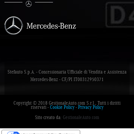
Stefauto S.p.A. - Concessionaria Ufficiale di Vendita e Assistenza
Mercedes-Benz - CF/PI IT00312950371
Copyright © 2018 GestionaleAuto.com S.r.l., Tutti i diritti
riservati -
Cookie Policy
-
Privacy Policy
Sito creato da:
GestionaleAuto.com