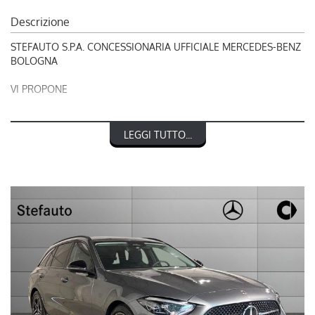
Descrizione
STEFAUTO S.P.A. CONCESSIONARIA UFFICIALE MERCEDES-BENZ
BOLOGNA
VI PROPONE
RIF. 240872
LEGGI TUTTO...
MERCEDES-BENZ C 200 Mild hybrid S.W. AMG Line Advanced
L'OFFERTA INCLUDE:
- Active Distance Assist DISTRONIC
- AMG Line ADVANCED
- Grigio selenite
- Pacchetto Night
- Protezione vettura URBAN GUARD Plus
OFFERTA VALIDA FINO A FINE MESE