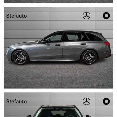
uniformità dei dati
pubblicati dai diversi portali, Vi invitiamo a verificare le
caratteristiche dello specifico veicolo.
Stefauto S.p.a. declina ogni responsabilità per eventuali
involontarie incongruenze che non rappresentano in alcun modo
un impegno contrattuale.
STEFAUTO S.P.A.BOLOGNA
VIA BENTINI, 111 - 40128 BOLOGNA
Tel. 051244435 - sales@stefauto.it