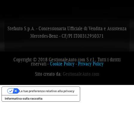
Stefauto S.p.A. - Concessionaria Ufficiale di Vendita e Assistenza
Mercedes-Benz - CF/PI IT00312950371
Copyright © 2018 GestionaleAuto.com S.r.l., Tutti i diritti
riservati -
Cookie Policy
-
Privacy Policy
Sito creato da:
GestionaleAuto.com
Le tue preferenze relative alla privacy
Informativa sulla raccolta