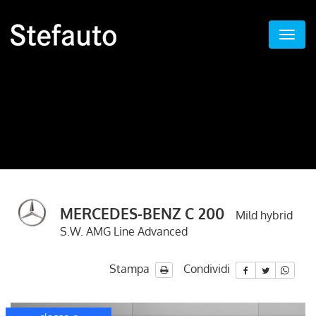
MERCEDES-BENZ C 200
Mild hybrid
S.W. AMG Line Advanced
Stampa
Condividi