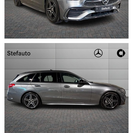
Promozione comprensiva dell’attivazione dei servizi.
_ Furto/Incendio
_ Kasko
_ Protezione Grandine
Prezzo escluso di passaggio di proprietà e bollo.
nel prezzo è escluso il passaggio di proprietà
Per conoscerci meglio visita il nostro sito www.stefauto.it e per
ricevere tutte le nostre offerte e rimanere sempre aggiornato sui
nostri prodotti diventa fan delle pagine facebook .Sei sei
interessato all’auto, in risposta all’annuncio indica: città e
numero telefonico.
In caso di permuta, indica: marca, modello, colore, mese ed anno
di immatricolazione, chilometri, accessori principali, cambio,
KW/CV e stato della vettura (meglio se con foto allegate).
Con queste informazioni potremo risponderti più velocemente.
N.B: Qualora fossero presenti imprecisioni causate dalla non