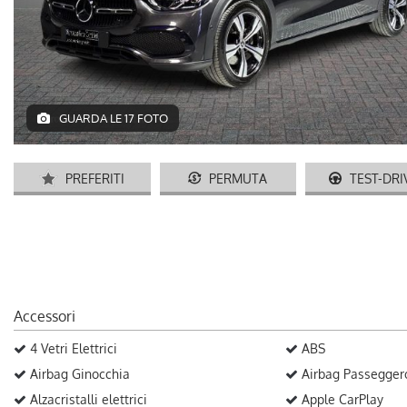
GUARDA LE 17 FOTO
PREFERITI
PERMUTA
TEST-DRI
Accessori
4 Vetri Elettrici
ABS
Airbag Ginocchia
Airbag Passegger
Alzacristalli elettrici
Apple CarPlay