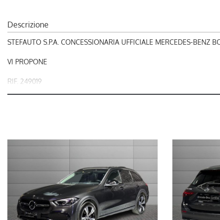
Descrizione
STEFAUTO S.P.A. CONCESSIONARIA UFFICIALE MERCEDES-BENZ 
VI PROPONE
RIF. 249019
MERCEDES-BENZ CLASSE C 220 d Mild hybrid 4Matic Advanced A
nel prezzo è escluso il passaggio di proprietà
OFFERTA VALIDA CON PROMO STEFAUTO (GETTONE FINANZIAME
LA INVITIAMO A SPECIFICARE:
- UN RECAPITO TELEFONICO
- IN CASO DI AUTO DA DARE IN PERMUTA (MODELLO, ANNO DI
IMMATRICOLAZIONE, KM)