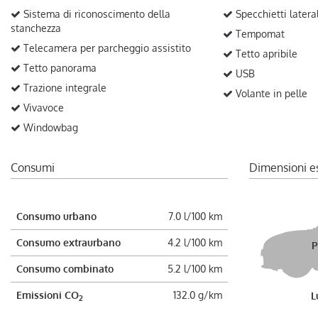
Sistema di riconoscimento della
Specchietti laterali
stanchezza
Tempomat
Telecamera per parcheggio assistito
Tetto apribile
Tetto panorama
USB
Trazione integrale
Volante in pelle
Vivavoce
Windowbag
Consumi
Dimensioni e
Consumo urbano
7.0 l/100 km
Consumo extraurbano
4.2 l/100 km
P
Consumo combinato
5.2 l/100 km
Emissioni CO
132.0 g/km
L
2