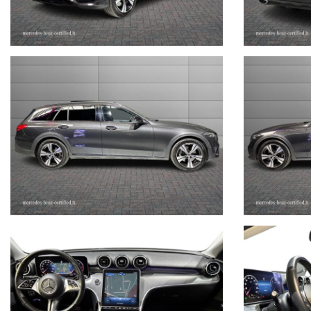
STEFAUTO S.P.A.BOLOGNA
VIA BENTINI, 111
VIALE BERTI - PICHAT, 10 - 40127 BOLOGNA
Tel. 051244435
sales@stefauto.it - www.stefauto.it
--------------------------------------------------------------------------
Stefauto S.p.a. declina ogni responsabilità per eventuali non confo
non rappresentano in alcun modo un impegno contrattuale in quanto 