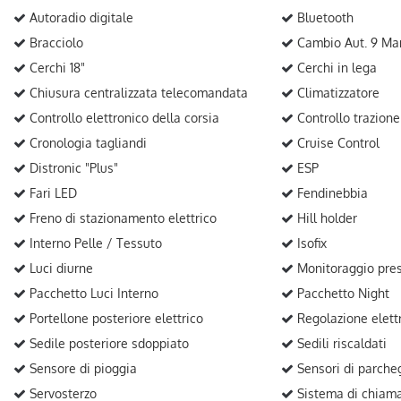
Autoradio digitale
Bluetooth
Bracciolo
Cambio Aut. 9 Mar
Cerchi 18"
Cerchi in lega
Chiusura centralizzata telecomandata
Climatizzatore
Controllo elettronico della corsia
Controllo trazione
Cronologia tagliandi
Cruise Control
Distronic "Plus"
ESP
Fari LED
Fendinebbia
Freno di stazionamento elettrico
Hill holder
Interno Pelle / Tessuto
Isofix
Luci diurne
Monitoraggio pres
Pacchetto Luci Interno
Pacchetto Night
Portellone posteriore elettrico
Regolazione elettr
Sedile posteriore sdoppiato
Sedili riscaldati
Sensore di pioggia
Sensori di parcheg
Servosterzo
Sistema di chiam