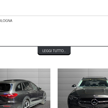
BOLOGNA
ll-Terrain
LEGGI TUTTO...
NTO € 1.000)