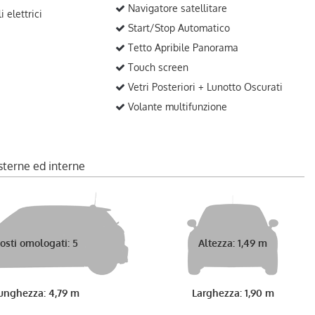
Navigatore satellitare
 elettrici
Start/Stop Automatico
Tetto Apribile Panorama
Touch screen
Vetri Posteriori + Lunotto Oscurati
Volante multifunzione
sterne ed interne
osti omologati: 5
Altezza: 1,49 m
unghezza: 4,79 m
Larghezza: 1,90 m