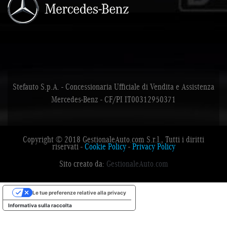
Stefauto S.p.A. - Concessionaria Ufficiale di Vendita e Assistenza
Mercedes-Benz - CF/PI IT00312950371
Copyright © 2018 GestionaleAuto.com S.r.l., Tutti i diritti
riservati -
Cookie Policy
-
Privacy Policy
Sito creato da:
GestionaleAuto.com
Le tue preferenze relative alla privacy
Informativa sulla raccolta