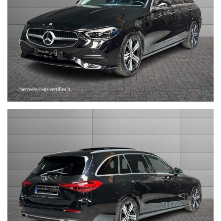
LA INVITIAMO A SPECIFICARE:
- UN RECAPITO TELEFONICO
- IN CASO DI AUTO DA DARE IN PERMUTA (MODELLO, ANNO DI
IMMATRICOLAZIONE, KM)
STEFAUTO S.P.A.BOLOGNA
VIA BENTINI, 111
VIALE BERTI - PICHAT, 10 - 40127 BOLOGNA
Tel. 051244435
sales@stefauto.it - www.stefauto.it
--------------------------------------------------------------------------
Stefauto S.p.a. declina ogni responsabilità per eventuali non
conformità relative ad equipaggiamento, omologazioni anti
inquinamento, accessori, ecc. pubblicate nei diversi portali.
Dette informazioni che non rappresentano in alcun modo un