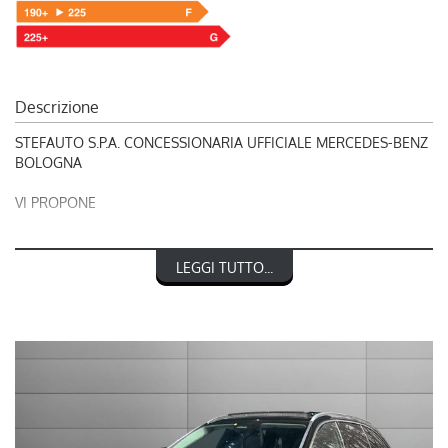
Descrizione
STEFAUTO S.P.A. CONCESSIONARIA UFFICIALE MERCEDES-BENZ
BOLOGNA
VI PROPONE
RIF. 248738
LEGGI TUTTO...
MERCEDES-BENZ CLASSE C 220 d Mild hybrid S.W. 4Matic
Sport Plus
nel prezzo è escluso il passaggio di proprietà
OFFERTA VALIDA CON PROMO STEFAUTO (GETTONE
FINANZIAMENTO € 2.000)