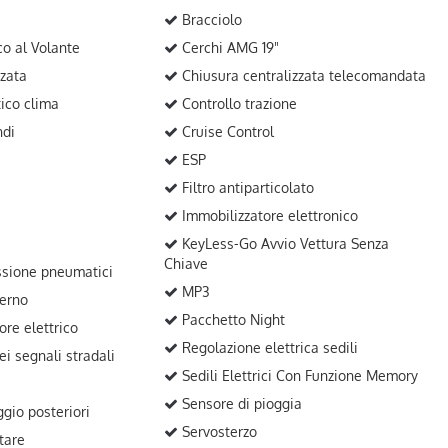
Bracciolo
o al Volante
Cerchi AMG 19"
zata
Chiusura centralizzata telecomandata
ico clima
Controllo trazione
ndi
Cruise Control
ESP
Filtro antiparticolato
Immobilizzatore elettronico
KeyLess-Go Avvio Vettura Senza
Chiave
sione pneumatici
MP3
terno
Pacchetto Night
ore elettrico
Regolazione elettrica sedili
i segnali stradali
Sedili Elettrici Con Funzione Memory
Sensore di pioggia
gio posteriori
Servosterzo
tare