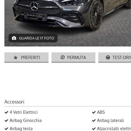
GUARDA LE 17 FOTO
PREFERITI
PERMUTA
TEST-DRI
Accessori
4 Vetri Elettrici
ABS
Airbag Ginocchia
Airbag laterali
Airbag testa
Alzacristalli elettr