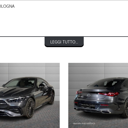
BOLOGNA
lus
LEGGI TUTTO...
NTO € 3.000)