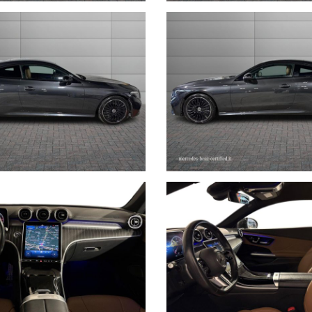
rmità relative ad equipaggiamento, omologazioni anti inquinamento, acc
non ci è possibile intervenire su eventuali errori di stampa.