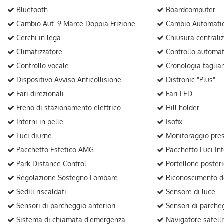
Bluetooth
Boardcomputer
Cambio Aut. 9 Marce Doppia Frizione
Cambio Automatic
Cerchi in lega
Chiusura centraliz
Climatizzatore
Controllo automat
Controllo vocale
Cronologia taglia
Dispositivo Avviso Anticollisione
Distronic "Plus"
Fari direzionali
Fari LED
Freno di stazionamento elettrico
Hill holder
Interni in pelle
Isofix
Luci diurne
Monitoraggio pres
Pacchetto Estetico AMG
Pacchetto Luci In
Park Distance Control
Portellone posteri
Regolazione Sostegno Lombare
Riconoscimento de
Sedili riscaldati
Sensore di luce
Sensori di parcheggio anteriori
Sensori di parcheg
Sistema di chiamata d'emergenza
Navigatore satelli