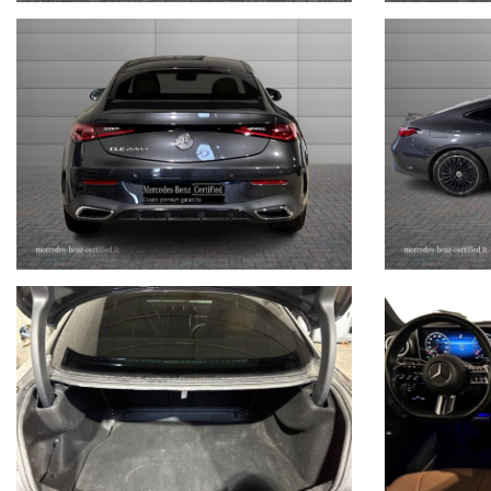
VIA BENTINI, 111
VIALE BERTI - PICHAT, 10 - 40127 BOLOGNA
Tel. 051244435
sales@stefauto.it - www.stefauto.it
--------------------------------------------------------------------------
Stefauto S.p.a. declina ogni responsabilità per eventuali non confo
non rappresentano in alcun modo un impegno contrattuale in quanto 