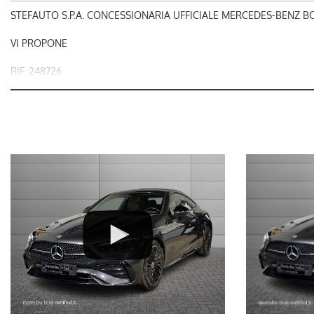
STEFAUTO S.P.A. CONCESSIONARIA UFFICIALE MERCEDES-BENZ 
VI PROPONE
RIF. 248726
MERCEDES-BENZ CLASSE CLE 220 d Coupé AMG Line Advanced P
nel prezzo è escluso il passaggio di proprietà
OFFERTA VALIDA CON PROMO STEFAUTO (GETTONE FINANZIAME
LA INVITIAMO A SPECIFICARE:
- UN RECAPITO TELEFONICO
- IN CASO DI AUTO DA DARE IN PERMUTA (MODELLO, ANNO DI
IMMATRICOLAZIONE, KM)
STEFAUTO S.P.A.BOLOGNA