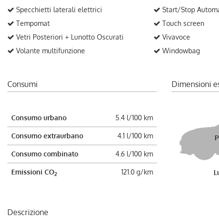
Specchietti laterali elettrici
Start/Stop Autom
Tempomat
Touch screen
Vetri Posteriori + Lunotto Oscurati
Vivavoce
Volante multifunzione
Windowbag
Consumi
Dimensioni e
Consumo urbano
5.4 l/100 km
Consumo extraurbano
4.1 l/100 km
P
Consumo combinato
4.6 l/100 km
Emissioni CO
121.0 g/km
L
2
Descrizione