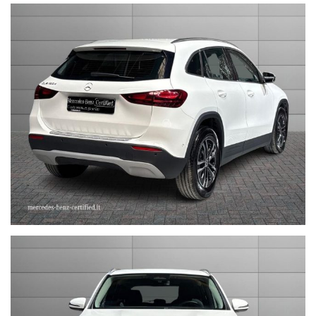
sales@stefauto.it - www.stefauto.it
--------------------------------------------------------------------------
Stefauto S.p.a. declina ogni responsabilità per eventuali non
conformità relative ad equipaggiamento, omologazioni anti
inquinamento, accessori, ecc. pubblicate nei diversi portali.
Dette informazioni che non rappresentano in alcun modo un
impegno contrattuale in quanto non ci è possibile intervenire su
eventuali errori di stampa.