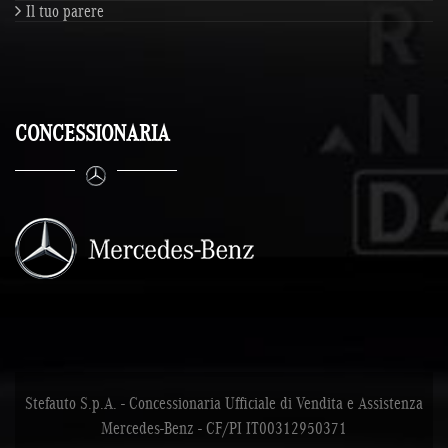
Il tuo parere
CONCESSIONARIA
Stefauto S.p.A. - Concessionaria Ufficiale di Vendita e Assistenza
Mercedes-Benz - CF/PI IT00312950371