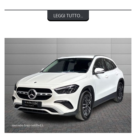
RIF. 249102
LEGGI TUTTO...
MERCEDES-BENZ CLASSE GLA 180 d Automatic Advanced
nel prezzo è escluso il passaggio di proprietà
OFFERTA VALIDA CON PROMO STEFAUTO (GETTONE
FINANZIAMENTO € 1.000)
LA INVITIAMO A SPECIFICARE:
- UN RECAPITO TELEFONICO
- IN CASO DI AUTO DA DARE IN PERMUTA (MODELLO, ANNO DI
IMMATRICOLAZIONE, KM)
STEFAUTO S.P.A.BOLOGNA
VIA BENTINI, 111
VIALE BERTI - PICHAT, 10 - 40127 BOLOGNA
Tel. 051244435