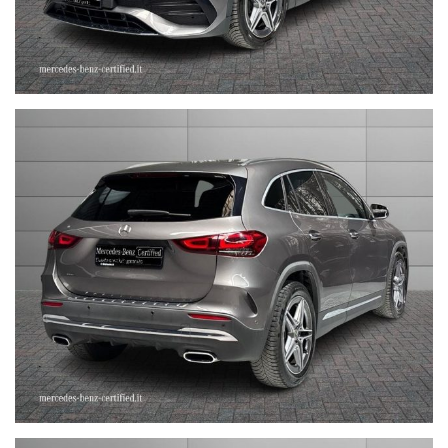
STEFAUTO S.P.A.BOLOGNA
VIA BENTINI, 111
VIALE BERTI - PICHAT, 10 - 40127 BOLOGNA
Tel. 051244435
sales@stefauto.it - www.stefauto.it
--------------------------------------------------------------------------
Stefauto S.p.a. declina ogni responsabilità per eventuali non
conformità relative ad equipaggiamento, omologazioni anti
inquinamento, accessori, ecc. pubblicate nei diversi portali.
Dette informazioni che non rappresentano in alcun modo un
impegno contrattuale in quanto non ci è possibile intervenire su
eventuali errori di stampa.