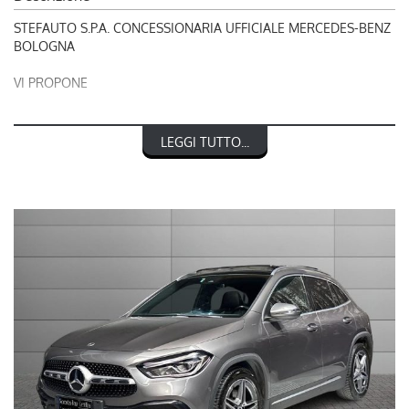
STEFAUTO S.P.A. CONCESSIONARIA UFFICIALE MERCEDES-BENZ
BOLOGNA
VI PROPONE
RIF. 8237
LEGGI TUTTO...
MERCEDES-BENZ CLASSE GLA 200 d Automatic Premium
nel prezzo è escluso il passaggio di proprietà
LA INVITIAMO A SPECIFICARE:
- UN RECAPITO TELEFONICO
- IN CASO DI AUTO DA DARE IN PERMUTA (MODELLO, ANNO DI
IMMATRICOLAZIONE, KM)