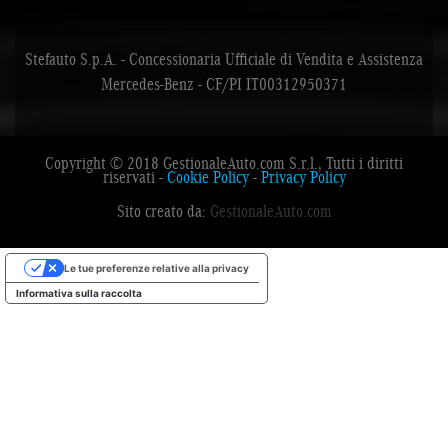
Stefauto S.p.A. - Concessionaria Ufficiale di Vendita e Assistenza
Mercedes-Benz - CF/PI IT00312950371
Copyright © 2018 GestionaleAuto.com S.r.l., Tutti i diritti
riservati -
Cookie Policy
-
Privacy Policy
Sito creato da:
GestionaleAuto.com
Le tue preferenze relative alla privacy
Informativa sulla raccolta