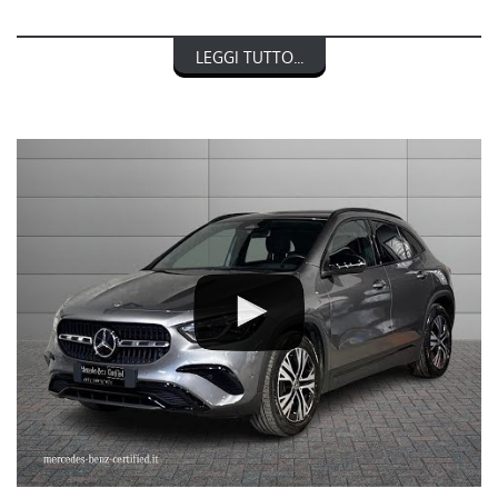
RIF. 248759
LEGGI TUTTO...
MERCEDES-BENZ CLASSE GLA 200 d Automatic Progressive
Advanced
nel prezzo è escluso il passaggio di proprietà
OFFERTA VALIDA CON PROMO STEFAUTO (GETTONE
FINANZIAMENTO € 3.000)
LA INVITIAMO A SPECIFICARE:
- UN RECAPITO TELEFONICO
- IN CASO DI AUTO DA DARE IN PERMUTA (MODELLO, ANNO DI
IMMATRICOLAZIONE, KM)
STEFAUTO S.P.A.BOLOGNA
VIA BENTINI, 111
VIALE BERTI - PICHAT, 10 - 40127 BOLOGNA