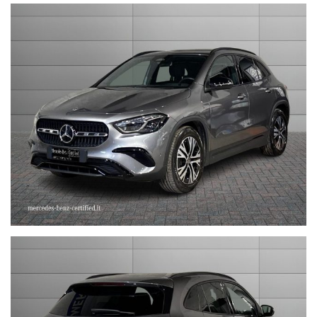
Tel. 051244435
sales@stefauto.it - www.stefauto.it
--------------------------------------------------------------------------
Stefauto S.p.a. declina ogni responsabilità per eventuali non
conformità relative ad equipaggiamento, omologazioni anti
inquinamento, accessori, ecc. pubblicate nei diversi portali.
Dette informazioni che non rappresentano in alcun modo un
impegno contrattuale in quanto non ci è possibile intervenire su
eventuali errori di stampa.