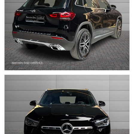
--------------------------------------------------------------------------
Stefauto S.p.a. declina ogni responsabilità per eventuali non
conformità relative ad equipaggiamento, omologazioni anti
inquinamento, accessori, ecc. pubblicate nei diversi portali.
Dette informazioni che non rappresentano in alcun modo un
impegno contrattuale in quanto non ci è possibile intervenire su
eventuali errori di stampa.