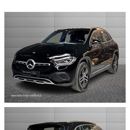
OFFERTA VALIDA CON PROMO STEFAUTO (GETTONE
FINANZIAMENTO € 1.000)
nel prezzo è escluso il passaggio di proprietà
LA INVITIAMO A SPECIFICARE:
- UN RECAPITO TELEFONICO
- IN CASO DI AUTO DA DARE IN PERMUTA (MODELLO, ANNO DI
IMMATRICOLAZIONE, KM)
STEFAUTO S.P.A.BOLOGNA
VIA BENTINI, 111
VIALE BERTI - PICHAT, 10 - 40127 BOLOGNA
Tel. 051244435
sales@stefauto.it - www.stefauto.it