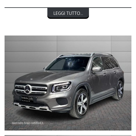
RIF. 249025
LEGGI TUTTO...
MERCEDES-BENZ CLASSE GLB 200 d Automatic Sport
nel prezzo è escluso il passaggio di proprietà
LA INVITIAMO A SPECIFICARE:
- UN RECAPITO TELEFONICO
- IN CASO DI AUTO DA DARE IN PERMUTA (MODELLO, ANNO DI
IMMATRICOLAZIONE, KM)
STEFAUTO S.P.A.BOLOGNA
VIA BENTINI, 111
VIALE BERTI - PICHAT, 10 - 40127 BOLOGNA
Tel. 051244435
sales@stefauto.it - www.stefauto.it