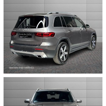
--------------------------------------------------------------------------
Stefauto S.p.a. declina ogni responsabilità per eventuali non
conformità relative ad equipaggiamento, omologazioni anti
inquinamento, accessori, ecc. pubblicate nei diversi portali.
Dette informazioni che non rappresentano in alcun modo un
impegno contrattuale in quanto non ci è possibile intervenire su
eventuali errori di stampa.