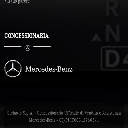
Il tuo parere
CONCESSIONARIA
Stefauto S.p.A. - Concessionaria Ufficiale di Vendita e Assistenza
Mercedes-Benz - CF/PI IT00312950371