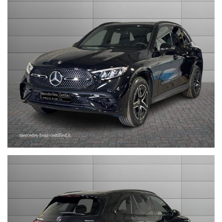
nel prezzo è escluso il passaggio di proprietà
OFFERTA VALIDA CON PROMO STEFAUTO (GETTONE
FINANZIAMENTO € 1.000)
LA INVITIAMO A SPECIFICARE:
- UN RECAPITO TELEFONICO
- IN CASO DI AUTO DA DARE IN PERMUTA (MODELLO, ANNO DI
IMMATRICOLAZIONE, KM)
STEFAUTO S.P.A.BOLOGNA
VIA BENTINI, 111
VIALE BERTI - PICHAT, 10 - 40127 BOLOGNA
Tel. 051244435
sales@stefauto.it - www.stefauto.it
--------------------------------------------------------------------------