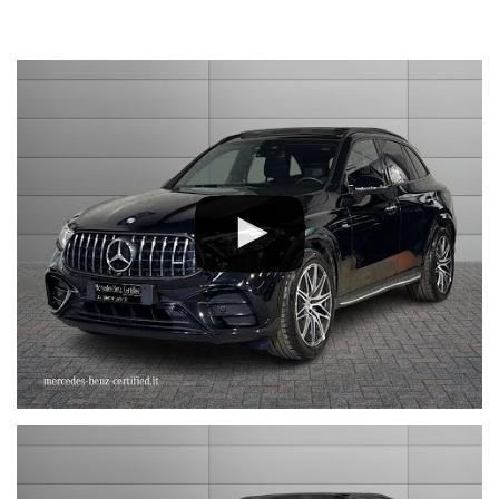
Premium
nel prezzo è escluso il passaggio di proprietà
OFFERTA VALIDA CON PROMO STEFAUTO (GETTONE
FINANZIAMENTO € 3.000)
LA INVITIAMO A SPECIFICARE:
- UN RECAPITO TELEFONICO
- IN CASO DI AUTO DA DARE IN PERMUTA (MODELLO, ANNO DI
IMMATRICOLAZIONE, KM)
STEFAUTO S.P.A.BOLOGNA
VIA BENTINI, 111
VIALE BERTI - PICHAT, 10 - 40127 BOLOGNA
Tel. 051244435
sales@stefauto.it - www.stefauto.it