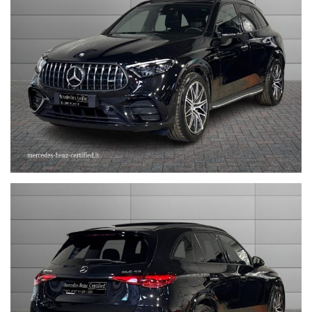
--------------------------------------------------------------------------
Stefauto S.p.a. declina ogni responsabilità per eventuali non
conformità relative ad equipaggiamento, omologazioni anti
inquinamento, accessori, ecc. pubblicate nei diversi portali.
Dette informazioni che non rappresentano in alcun modo un
impegno contrattuale in quanto non ci è possibile intervenire su
eventuali errori di stampa.