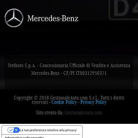
Stefauto S.p.A. - Concessionaria Ufficiale di Vendita e Assistenza
Mercedes-Benz - CF/PI IT00312950371
Copyright © 2018 GestionaleAuto.com S.r.l., Tutti i diritti
riservati -
Cookie Policy
-
Privacy Policy
Sito creato da:
GestionaleAuto.com
Le tue preferenze relative alla privacy
Informativa sulla raccolta