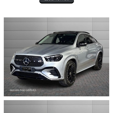
MERCEDES-BENZ CLASSE GLE 350 de hybrid EQ 4Matic Coupé
AMG Line Premium Plus
nel prezzo è escluso il passaggio di proprietà
OFFERTA VALIDA CON PROMO STEFAUTO (GETTONE
FINANZIAMENTO € 3.000)
LA INVITIAMO A SPECIFICARE:
- UN RECAPITO TELEFONICO
- IN CASO DI AUTO DA DARE IN PERMUTA (MODELLO, ANNO DI
IMMATRICOLAZIONE, KM)
STEFAUTO S.P.A.BOLOGNA
VIA BENTINI, 111
VIALE BERTI - PICHAT, 10 - 40127 BOLOGNA
Tel. 051244435