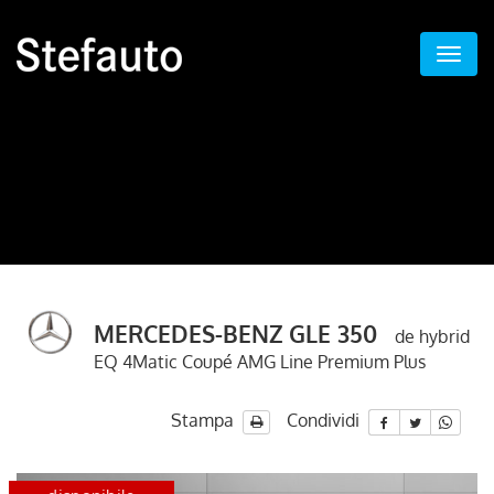
MERCEDES-BENZ GLE 350
de hybrid
EQ 4Matic Coupé AMG Line Premium Plus
Stampa
Condividi