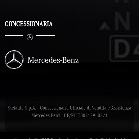
CONCESSIONARIA
Stefauto S.p.A. - Concessionaria Ufficiale di Vendita e Assistenza
Mercedes-Benz - CF/PI IT00312950371