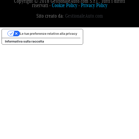
Copyright © 2018 GestionaleAuto.com S.r.l., Tutti i diritti
riservati -
Cookie Policy
-
Privacy Policy
Sito creato da:
GestionaleAuto.com
Le tue preferenze relative alla privacy
Informativa sulla raccolta