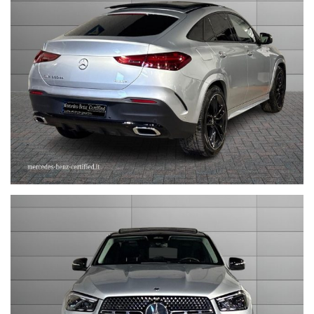
sales@stefauto.it - www.stefauto.it
--------------------------------------------------------------------------
Stefauto S.p.a. declina ogni responsabilità per eventuali non
conformità relative ad equipaggiamento, omologazioni anti
inquinamento, accessori, ecc. pubblicate nei diversi portali.
Dette informazioni che non rappresentano in alcun modo un
impegno contrattuale in quanto non ci è possibile intervenire su
eventuali errori di stampa.