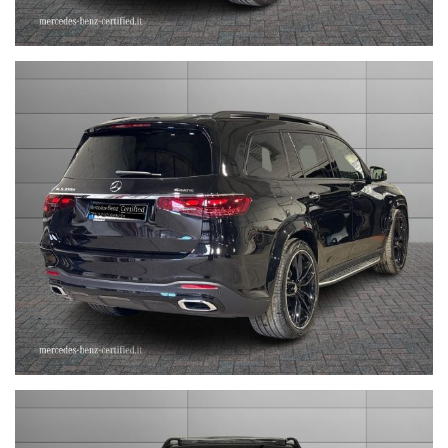
STEFAUTO S.P.A.BOLOGNA
VIA BENTINI, 111
VIALE BERTI - PICHAT, 10 - 40127 BOLOGNA
Tel. 051244435
sales@stefauto.it - www.stefauto.it
--------------------------------------------------------------------------
Stefauto S.p.a. declina ogni responsabilità per eventuali non
conformità relative ad equipaggiamento, omologazioni anti
inquinamento, accessori, ecc. pubblicate nei diversi portali.
Dette informazioni che non rappresentano in alcun modo un
impegno contrattuale in quanto non ci è possibile intervenire su
eventuali errori di stampa.