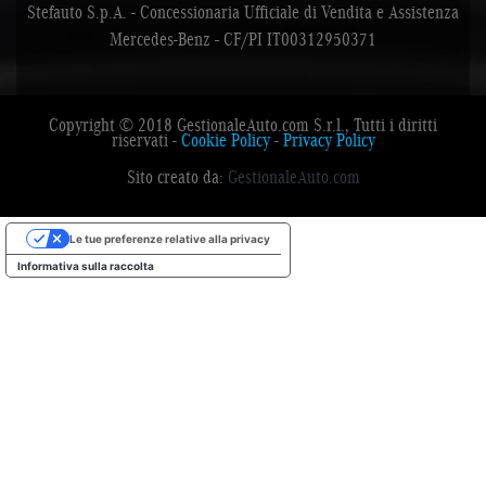
Stefauto S.p.A. - Concessionaria Ufficiale di Vendita e Assistenza
Mercedes-Benz - CF/PI IT00312950371
Copyright © 2018 GestionaleAuto.com S.r.l., Tutti i diritti
riservati -
Cookie Policy
-
Privacy Policy
Sito creato da:
GestionaleAuto.com
Le tue preferenze relative alla privacy
Informativa sulla raccolta