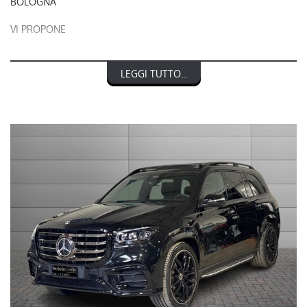
BOLOGNA
VI PROPONE
RIF. 248925
LEGGI TUTTO...
MERCEDES-BENZ CLASSE GLS 350 d 4Matic AMG Line
Premium Plus
nel prezzo è escluso il passaggio di proprietà
OFFERTA VALIDA CON PROMO STEFAUTO (GETTONE
FINANZIAMENTO € 1.000)
LA INVITIAMO A SPECIFICARE:
- UN RECAPITO TELEFONICO
- IN CASO DI AUTO DA DARE IN PERMUTA (MODELLO, ANNO DI
IMMATRICOLAZIONE, KM)