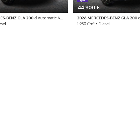
44.900 €
ES-BENZ GLA 200
d Automatic AMG Line Advanced Plus
2026 MERCEDES-BENZ GLA 200
d A
esel
1.950 Cm³ • Diesel
o Automatico (8) • Bianco Polare
10 Km • Cambio Automatico (8) •
rte • ABS • Airbag • Airbag laterali
metallizzato • 5 Porte • ABS • Air
ggero • Airbag testa • Autoradio •
laterali • Airbag Passeggero • Airb
tale • Bluetooth • Bracciolo •
Autoradio • Autoradio digitale • B
• Chiusura centralizzata •
Bracciolo • Cerchi in lega • Chiusu
 • Controllo elettronico della
• Climatizzatore • Controllo elett
ollo trazione • Cruise Control • ESP
corsia • Controllo trazione • Crui
endinebbia • Immobilizzatore
• Fari LED • Fendinebbia • Immobi
Sensore di luce • Sensore di
elettronico • Sensore di luce • Se
osterzo • Navigatore satellitare •
pioggia • Servosterzo • Navigatore
erali elettrici • Telecamera per
Specchietti laterali elettrici • Tel
istito
parcheggio assistito