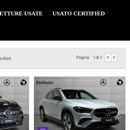
ETTURE USATE
USATO CERTIFIED
Pagina:
1 di 1
sultati
0
gla
km 0