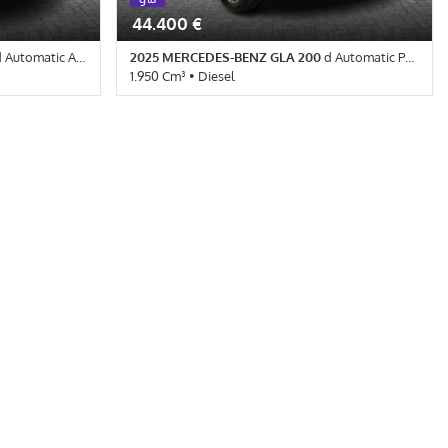
44.400 €
utomatic AMG Line Advanced Plus
2025 MERCEDES-BENZ GLA 200
d Automatic Progressive Advanced
1.950 Cm³ • Diesel
 Nero Cosmo
10 Km • Cambio Automatico (8) • Argento High-
bag • Airbag
Tech metallizzato • 5 Porte • ABS • Airbag •
ag testa •
Airbag laterali • Airbag Passeggero • Airbag
luetooth •
testa • Autoradio • Autoradio digitale •
ra centralizzata
Bluetooth • Bracciolo • Cerchi in lega • Chiusura
ronico della
centralizzata • Climatizzatore • Controllo
se Control • ESP
elettronico della corsia • Controllo trazione •
lizzatore
Cruise Control • ESP • Fari LED • Immobilizzatore
nsore di
elettronico • Sensore di luce • Sensore di
 satellitare •
pioggia • Servosterzo • Navigatore satellitare •
ecamera per
Specchietti laterali elettrici • Telecamera per
parcheggio assistito