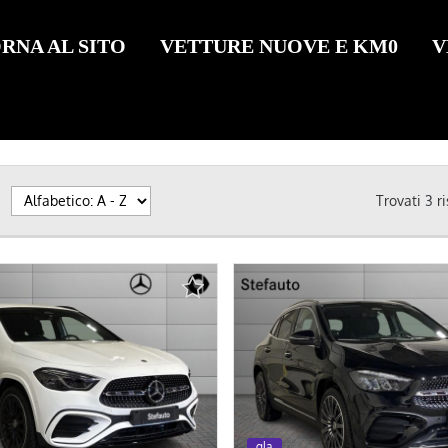
RNA AL SITO
VETTURE NUOVE E KM0
V
Trovati
3
ri
km 0
km 0
gla
gla
km 0
km 