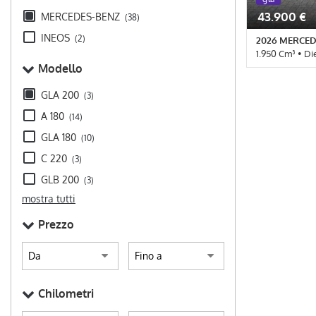
43.900 €
MERCEDES-BENZ
(38)
INEOS
(2)
2026 MERCED
1.950 Cm³ • Di
Modello
10 Km • Cambi
pastello • 5 Po
GLA 200
(3)
• Airbag Passe
A 180
(14)
Autoradio digi
Cerchi in lega 
GLA 180
(10)
Climatizzatore
C 220
corsia • Contr
(3)
• Fari LED • F
GLB 200
(3)
elettronico • 
mostra tutti
pioggia • Serv
Specchietti lat
Prezzo
parcheggio ass
Chilometri