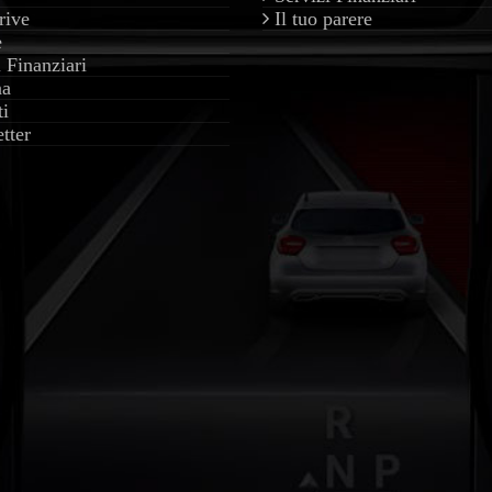
rive
Il tuo parere
e
i Finanziari
na
ti
tter