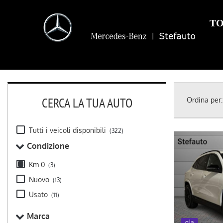
TO
CERCA LA TUA AUTO
Ordina per:
Tutti i veicoli disponibili
(322)
Condizione
Km 0
(3)
Nuovo
(13)
Usato
(11)
Marca
gla
km 0
gla
gla