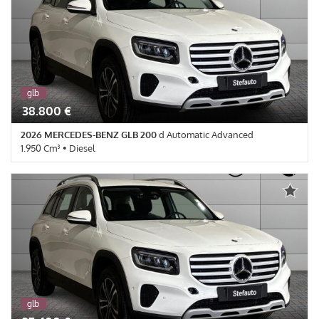
Controllo trazione • Cruise Control • ESP • Fari LED • Frenata
d'emergenza assistita • Immobilizzatore elettronico • Sensore di
pioggia • Sensori di parcheggio posteriori • Servosterzo •
Navigatore satellitare • Specchietti laterali elettrici • Telecamera
per parcheggio assistito
glb
km 0
38.800 €
2026 MERCEDES-BENZ GLB 200
d Automatic Advanced
1.950 Cm³ • Diesel
10 Km • Cambio Automatico (8) • Bianco Polare pastello • 5 Porte •
ABS • Airbag • Airbag Passeggero • Airbag testa • Autoradio •
Bluetooth • Bracciolo • Cerchi in lega • Chiusura centralizzata •
Controllo elettronico della corsia • Controllo trazione • Cruise
Control • ESP • Fari LED • Immobilizzatore elettronico • Sensore
di luce • Sensore di pioggia • Sensori di parcheggio posteriori •
Servosterzo • Navigatore satellitare • Specchietti laterali elettrici
• Telecamera per parcheggio assistito
glb
km 0