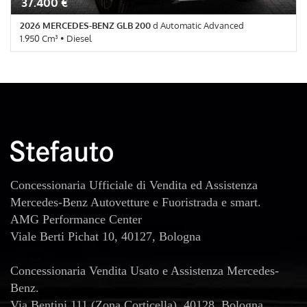
37.400 €
2026 MERCEDES-BENZ GLB 200
d Automatic Advanced
1.950 Cm³ • Diesel
10 Km • Cambio Automatico (8) • Bianco Polare pastello • 5 Porte •
ABS • Airbag • Airbag Passeggero • Airbag testa • Autoradio •
Bluetooth • Bracciolo • Cerchi in lega • Chiusura centralizzata •
Controllo elettronico della corsia • Controllo trazione • Cruise
Control • ESP • Fari LED • Immobilizzatore elettronico • Sensore
di luce • Sensore di pioggia • Sensori di parcheggio posteriori •
Servosterzo • Navigatore satellitare • Specchietti laterali elettrici
• Telecamera per parcheggio assistito
Concessionaria Ufficiale di Vendita ed Assistenza
Mercedes-Benz Autovetture e Fuoristrada e smart.
AMG Performance Center
Viale Berti Pichat 10, 40127, Bologna
Concessionaria Vendita Usato e Assistenza Mercedes-
Benz.
Via Bentini 111 (Zona Corticella), 40128, Bologna