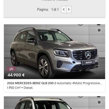
Pagina:
1 di 1
glb
km 0
44.900 €
2026 MERCEDES-BENZ GLB 200
d Automatic 4Matic Progressive Advanced Plus
1.950 Cm³ • Diesel
10 Km • Cambio Automatico (8) • Grigio Montagna metallizzato • 5
Porte • ABS • Airbag • Airbag Passeggero • Airbag testa •
Autoradio • Bluetooth • Cerchi in lega • Chiusura centralizzata •