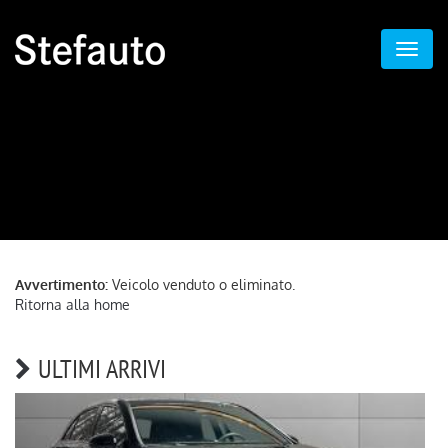
Avvertimento:
Veicolo venduto o eliminato.
Ritorna alla home
ULTIMI ARRIVI