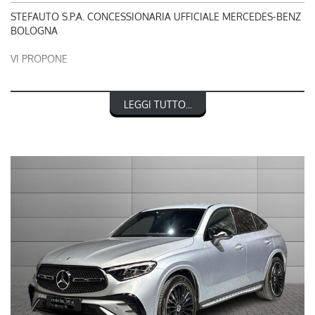
STEFAUTO S.P.A. CONCESSIONARIA UFFICIALE MERCEDES-BENZ
BOLOGNA
VI PROPONE
RIF. 249020
LEGGI TUTTO...
MERCEDES-BENZ CLASSE GLC 220 d 4Matic Mild hybrid Coupé
AMG Line Advanced Plus
nel prezzo è escluso il passaggio di proprietà
OFFERTA VALIDA CON PROMO STEFAUTO (GETTONE
FINANZIAMENTO € 1.000)
LA INVITIAMO A SPECIFICARE:
- UN RECAPITO TELEFONICO
- IN CASO DI AUTO DA DARE IN PERMUTA (MODELLO, ANNO DI
IMMATRICOLAZIONE, KM)