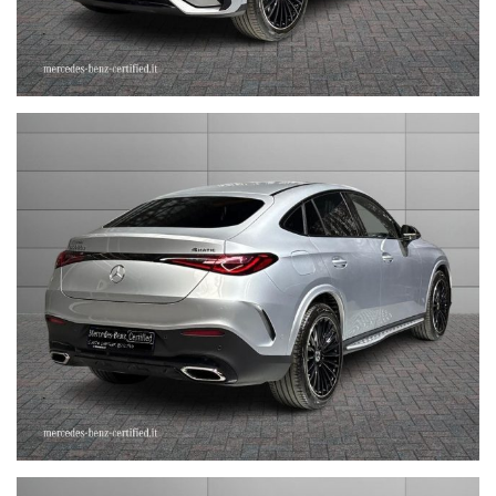
STEFAUTO S.P.A.BOLOGNA
VIA BENTINI, 111
VIALE BERTI - PICHAT, 10 - 40127 BOLOGNA
Tel. 051244435
sales@stefauto.it - www.stefauto.it
--------------------------------------------------------------------------
Stefauto S.p.a. declina ogni responsabilità per eventuali non
conformità relative ad equipaggiamento, omologazioni anti
inquinamento, accessori, ecc. pubblicate nei diversi portali.
Dette informazioni che non rappresentano in alcun modo un
impegno contrattuale in quanto non ci è possibile intervenire su
eventuali errori di stampa.