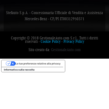
Stefauto S.p.A. - Concessionaria Ufficiale di Vendita e Assistenza
Mercedes-Benz - CF/PI IT00312950371
Copyright © 2018 GestionaleAuto.com S.r.l., Tutti i diritti
riservati -
Cookie Policy
-
Privacy Policy
Sito creato da:
GestionaleAuto.com
Le tue preferenze relative alla privacy
Informativa sulla raccolta