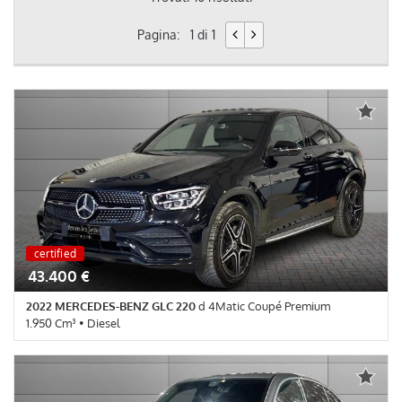
Pagina:
1 di 1
certified
43.400 €
2022 MERCEDES-BENZ GLC 220
d 4Matic Coupé Premium
1.950 Cm³ • Diesel
68.116 Km • Cambio Automatico (9) • Nero Ossidiana metallizzato
• 5 Porte • 360° camera • 4 Vetri Elettrici • ABS • Airbag • Airbag
Ginocchia • Airbag laterali • Airbag Passeggero • Airbag testa •