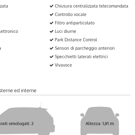
zata
Chiusura centralizzata telecomandata
Controllo vocale
Filtro antiparticolato
ettronico
Luci diurne
Park Distance Control
a
Sensori di parcheggio anteriori
Specchietti laterali elettrici
Vivavoce
sterne ed interne
osti omologati: 2
Altezza: 1,81 m