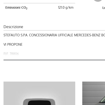
Emissioni CO
121.0 g/km
L
2
Descrizione
STEFAUTO S.P.A. CONCESSIONARIA UFFICIALE MERCEDES-BENZ 
VI PROPONE
RIF. 78806
MERCEDES-BENZ Citan 1.5 110 CDI Furgone Long
nel prezzo è escluso il passaggio di proprietà
OFFERTA VALIDA CON PROMO STEFAUTO (GETTONE FINANZIAME
LA INVITIAMO A SPECIFICARE: