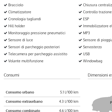
Bracciolo
Chiusura centraliz
Climatizzatore
Controllo trazione
Cronologia tagliandi
ESP
Hill holder
Immobilizzatore el
Monitoraggio pressione pneumatici
MP3
Sensore di luce
Sensore di pioggi
Sensori di parcheggio posteriori
Servosterzo
Telecamera per parcheggio assistito
USB
Volante multifunzione
Windowbag
Consumi
Dimensioni e
Consumo urbano
5.1 l/100 km
Consumo extraurbano
4.3 l/100 km
P
Consumo combinato
4.6 l/100 km