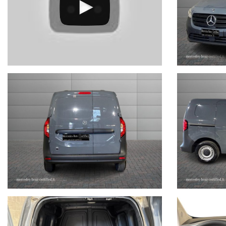
- UN RECAPITO TELEFONICO
- IN CASO DI AUTO DA DARE IN PERMUTA (MODELLO, ANNO DI
IMMATRICOLAZIONE, KM)
STEFAUTO S.P.A.BOLOGNA
VIA BENTINI, 111
VIALE BERTI - PICHAT, 10 - 40127 BOLOGNA
Tel. 051244435
sales@stefauto.it - www.stefauto.it
--------------------------------------------------------------------------
Stefauto S.p.a. declina ogni responsabilità per eventuali non confo
non rappresentano in alcun modo un impegno contrattuale in quanto 