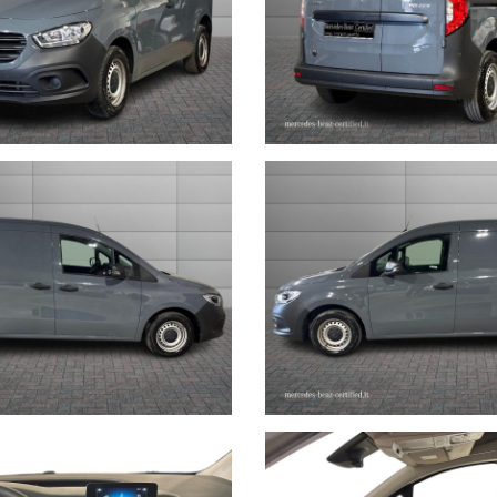
rmità relative ad equipaggiamento, omologazioni anti inquinamento, acc
non ci è possibile intervenire su eventuali errori di stampa.