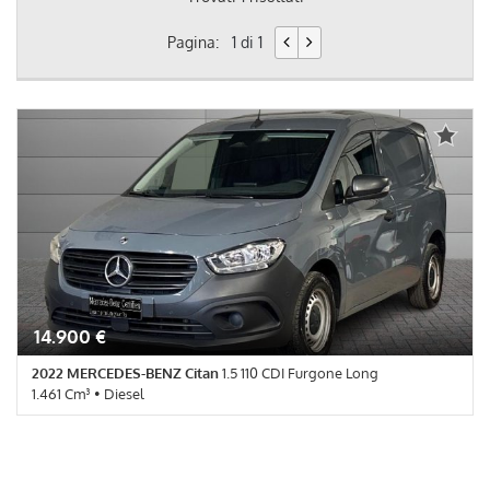
Pagina:
1 di 1
14.900 €
2022 MERCEDES-BENZ Citan
1.5 110 CDI Furgone Long
1.461 Cm³ • Diesel
67.665 Km • Cambio Manuale (6) • Grigio Magnetite pastello • 4
Porte • ABS • Airbag • Airbag laterali • Airbag Passeggero •
Alzacristalli elettrici • Autoradio • Autoradio digitale • Bluetooth •