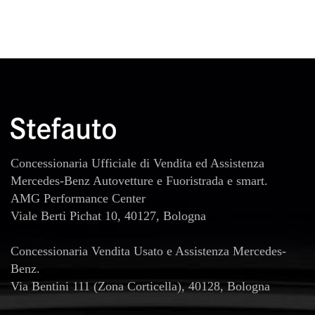
Boardcomputer • Bracciolo • Chiusura centralizzata • Chiusura
centralizzata telecomandata • Climatizzatore • Controllo trazione
• Controllo vocale • Cronologia tagliandi • ESP • Filtro
antiparticolato • Hill holder • Immobilizzatore elettronico • Luci
diurne • Monitoraggio pressione pneumatici • MP3 • Park
Distance Control • Sensore di luce • Sensore di pioggia • Sensori
di parcheggio anteriori • Sensori di parcheggio posteriori •
Servosterzo • Specchietti laterali elettrici • Telecamera per
parcheggio assistito • USB • Vivavoce • Volante multifunzione •
Windowbag
Concessionaria Ufficiale di Vendita ed Assistenza
Mercedes-Benz Autovetture e Fuoristrada e smart.
AMG Performance Center
Viale Berti Pichat 10, 40127, Bologna
Concessionaria Vendita Usato e Assistenza Mercedes-
Benz.
Via Bentini 111 (Zona Corticella), 40128, Bologna