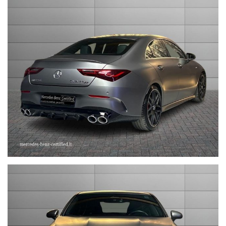
Tel. 051244435
sales@stefauto.it - www.stefauto.it
--------------------------------------------------------------------------
Stefauto S.p.a. declina ogni responsabilità per eventuali non
conformità relative ad equipaggiamento, omologazioni anti
inquinamento, accessori, ecc. pubblicate nei diversi portali.
Dette informazioni che non rappresentano in alcun modo un
impegno contrattuale in quanto non ci è possibile intervenire su
eventuali errori di stampa.