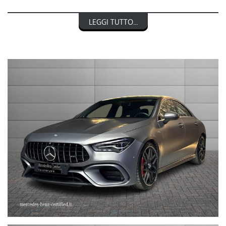
RIF. 249070
LEGGI TUTTO...
MERCEDES-BENZ CLASSE CLA COUPE' 45 S AMG 4Matic+
Premium
nel prezzo è escluso il passaggio di proprietà
OFFERTA VALIDA CON PROMO STEFAUTO (GETTONE
FINANZIAMENTO € 1.000)
LA INVITIAMO A SPECIFICARE:
- UN RECAPITO TELEFONICO
- IN CASO DI AUTO DA DARE IN PERMUTA (MODELLO, ANNO DI
IMMATRICOLAZIONE, KM)
STEFAUTO S.P.A.BOLOGNA
VIA BENTINI, 111
VIALE BERTI - PICHAT, 10 - 40127 BOLOGNA