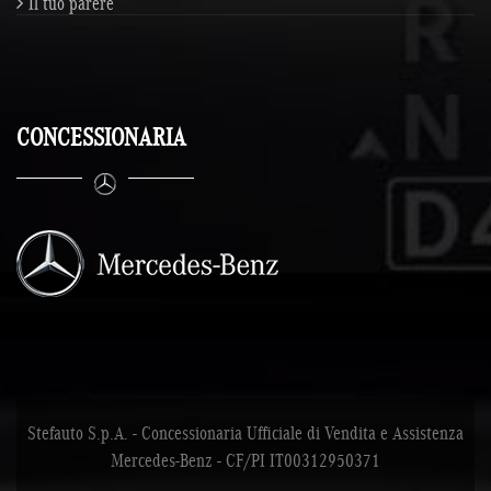
Il tuo parere
CONCESSIONARIA
Stefauto S.p.A. - Concessionaria Ufficiale di Vendita e Assistenza
Mercedes-Benz - CF/PI IT00312950371