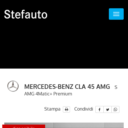
MERCEDES-BENZ CLA 45 AMG
S
AMG 4Matic+ Premium
Stampa
Condividi