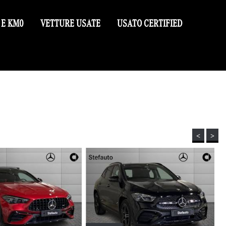
 E KM0
VETTURE USATE
USATO CERTIFIED
<
>